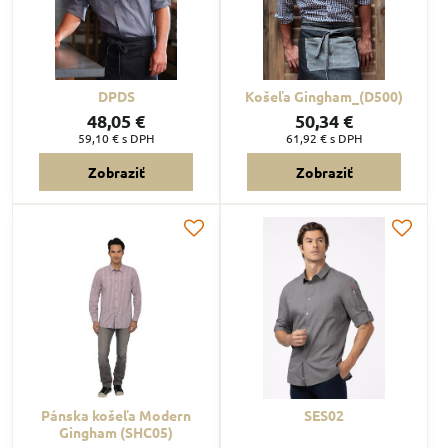
DPDS
Košeľa Gingham_(D500)
48,05 €
50,34 €
59,10 €
s DPH
61,92 €
s DPH
Zobraziť
Zobraziť
Pánska košeľa Modern
SES02
Gingham (SHC05)