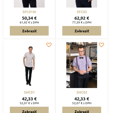
SFC01W
SFC02
50,34 €
62,92 €
61,92 €
s DPH
77,39 €
s DPH
Zobraziť
Zobraziť
SHC01
SHC02
42,33 €
42,33 €
52,07 €
s DPH
52,07 €
s DPH
Zobraziť
Zobraziť