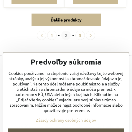
Ďalšie produkty
1
2
3
Predvoľby súkromia
Cookies používame na zlepšenie vašej návštevy tejto webovej
stránky, analýzu jej výkonnosti a zhromažďovanie údajov o jej
používaní. Na tento účel môžeme použiť nástroje a služby
Externý obsah je blokovaný Voľbami súkromia
tretích strán a zhromaždené údaje sa môžu preniesť k
partnerom v EÚ, USA alebo iných krajinách. Kliknutím na
Prajete si načítať externý obsah?
„Prijať všetky cookies“ vyjadrujete svoj súhlas s týmto
spracovaním. Nižšie môžete nájsť podrobné informácie alebo
upraviť svoje preferencie.
Povoliť tentokrát
Zásady ochrany osobných údajov
Povoliť a zapamätať - súhlas s druhom cookie: Funkčné