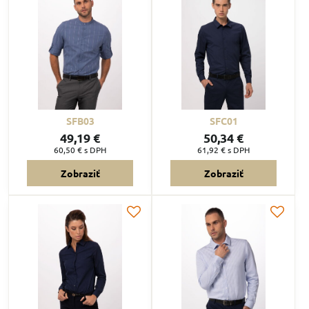
SFB03
SFC01
49,19 €
50,34 €
60,50 €
s DPH
61,92 €
s DPH
Zobraziť
Zobraziť