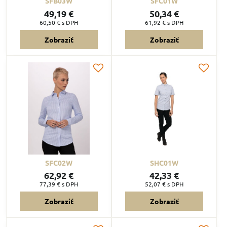
SFB03W
SFC01W
49,19 €
50,34 €
60,50 €
s DPH
61,92 €
s DPH
Zobraziť
Zobraziť
SFC02W
SHC01W
62,92 €
42,33 €
77,39 €
s DPH
52,07 €
s DPH
Zobraziť
Zobraziť