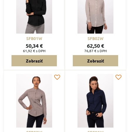
SFB01W
SFB02W
50,34 €
62,50 €
61,92 €
s DPH
76,87 €
s DPH
Zobraziť
Zobraziť