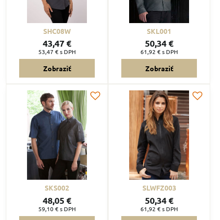
SHC08W
SKL001
43,47 €
50,34 €
53,47 €
s DPH
61,92 €
s DPH
Zobraziť
Zobraziť
SKS002
SLWFZ003
48,05 €
50,34 €
59,10 €
s DPH
61,92 €
s DPH