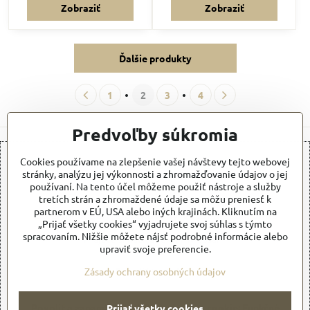
Zobraziť
Zobraziť
Ďalšie produkty
1
2
3
4
Predvoľby súkromia
Cookies používame na zlepšenie vašej návštevy tejto webovej
stránky, analýzu jej výkonnosti a zhromažďovanie údajov o jej
používaní. Na tento účel môžeme použiť nástroje a služby
tretích strán a zhromaždené údaje sa môžu preniesť k
partnerom v EÚ, USA alebo iných krajinách. Kliknutím na
Externý obsah je blokovaný Voľbami súkromia
„Prijať všetky cookies“ vyjadrujete svoj súhlas s týmto
spracovaním. Nižšie môžete nájsť podrobné informácie alebo
Prajete si načítať externý obsah?
upraviť svoje preferencie.
Zásady ochrany osobných údajov
Povoliť tentokrát
Povoliť a zapamätať - súhlas s druhom cookie: Funkčné
Prijať všetky cookies