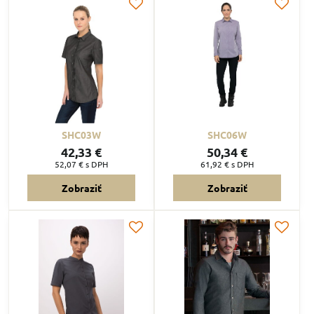
SHC03W
SHC06W
42,33 €
50,34 €
52,07 €
s DPH
61,92 €
s DPH
Zobraziť
Zobraziť