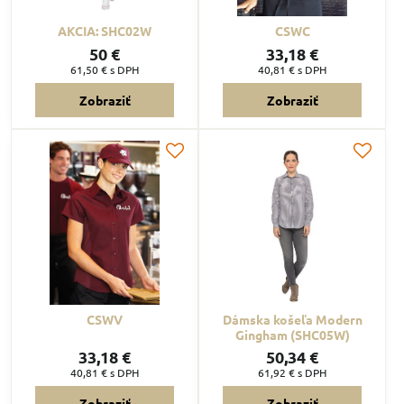
AKCIA: SHC02W
CSWC
50 €
33,18 €
61,50 €
s DPH
40,81 €
s DPH
Zobraziť
Zobraziť
CSWV
Dámska košeľa Modern
Gingham (SHC05W)
33,18 €
50,34 €
40,81 €
s DPH
61,92 €
s DPH
Zobraziť
Zobraziť