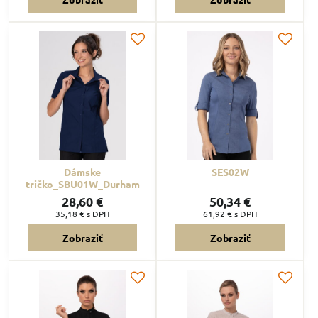
Dámske
SES02W
tričko_SBU01W_Durham
28,60 €
50,34 €
35,18 €
s DPH
61,92 €
s DPH
Zobraziť
Zobraziť