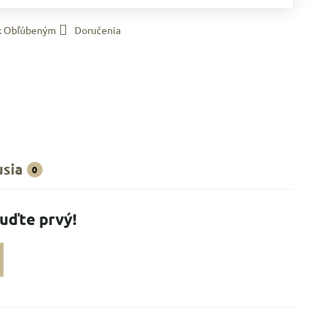
 k Obľúbeným
Doručenia
usia
0
Buďte prvý!