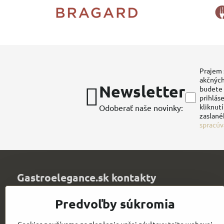
Prajem 
akčných
Newsletter
budete 
prihláse
kliknut
Odoberať naše novinky:
zaslané
spracúv
Gastroelegance.sk kontakty
Juvitex, s​.r​.o​.
Predvoľby súkromia
Trenčianska 1320
Púchov 020 01