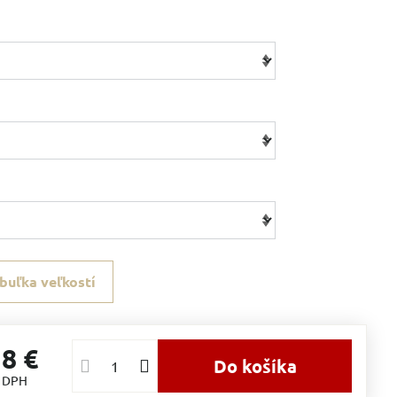
buľka veľkostí
18 €
Do košíka
s DPH