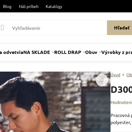
Blog
Náš príbeh
Katalógy
Hľadať
a odvetvia
NA SKLADE
ROLL DRAP
Obuv
Výrobky z pr
Úvod
Ob
D30
Hodnoten
Pracovná 
polyester,