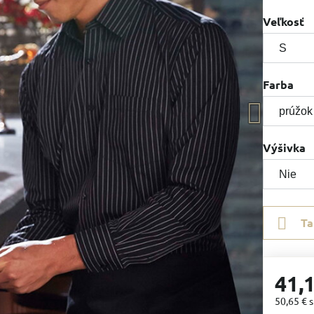
Veľkosť
Farba
Výšivka
Ta
41,
50,65 €