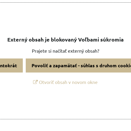
Externý obsah je blokovaný Voľbami súkromia
Prajete si načítať externý obsah?
entokrát
Povoliť a zapamätať - súhlas s druhom cooki
Otvoriť obsah v novom okne