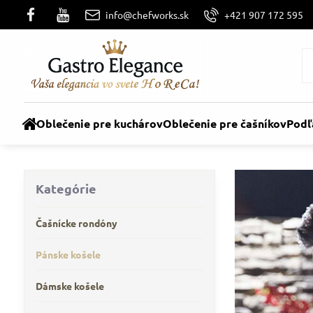
info@chefworks.sk
+421 907 172 595
Oblečenie pre kuchárov
Oblečenie pre čašníkov
Podľ
Kategórie
Čašnícke rondóny
Pánske košele
Dámske košele