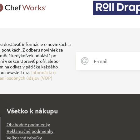
si dostávať informácie o novinkách a
 ponukách. Z odberu noviniek sa
môcť kedykoľvek odhlásiť po
ní v sekcii Upraviť profil alebo
ím na odkaz v pätičke každého
ho newslettera.
Informácia o
aní osobných údajov (VOP)
Všetko k nákupu
Obchodné podmienky
Reklamačné podmienky
Veľkostné tabuľky