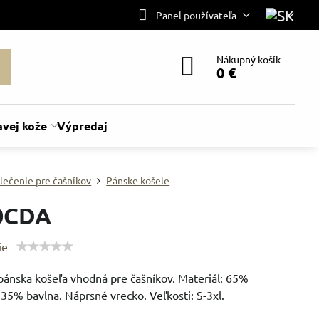
Panel používateľa
Nákupný košík
0 €
avej kože
Výpredaj
lečenie pre čašníkov
Pánske košele
0CDA
ie
pánska košeľa vhodná pre čašníkov. Materiál: 65%
 35% bavlna. Náprsné vrecko. Veľkosti: S-3xl.