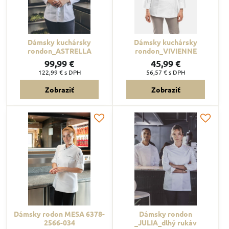
Dámsky kuchársky
Dámsky kuchársky
rondon_ASTRELLA
rondon_VIVIENNE
99,99 €
45,99 €
122,99 €
s DPH
56,57 €
s DPH
Zobraziť
Zobraziť
Dámsky rodon MESA 6378-
Dámsky rondon
2566-034
_JULIA_dlhý rukáv