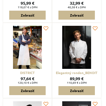
95,99 €
32,99 €
118,07 €
s DPH
40,58 €
s DPH
Zobraziť
Zobraziť
DISTRICT
Elegantný rondon_BENOIT
97,64 €
89,99 €
120,10 €
s DPH
110,69 €
s DPH
Zobraziť
Zobraziť