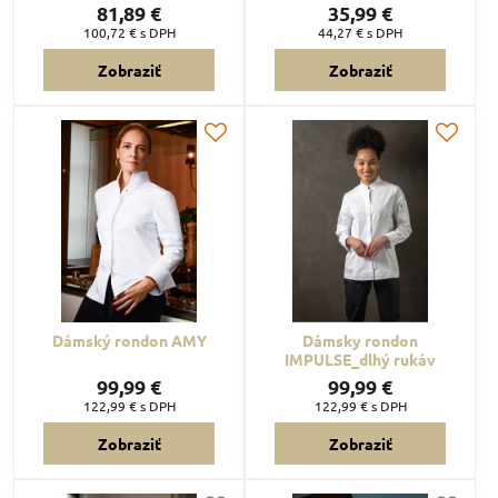
81,89 €
35,99 €
100,72 €
s DPH
44,27 €
s DPH
Zobraziť
Zobraziť
Dámský rondon AMY
Dámsky rondon
IMPULSE_dlhý rukáv
99,99 €
99,99 €
122,99 €
s DPH
122,99 €
s DPH
Zobraziť
Zobraziť