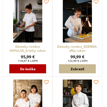
Dámsky rondon
Dámsky rondon_EDERRA-
IMPULSE_krátky rukáv
dlhý rukáv
95,99 €
99,99 €
118,07 €
s DPH
122,99 €
s DPH
Do košíka
Zobraziť