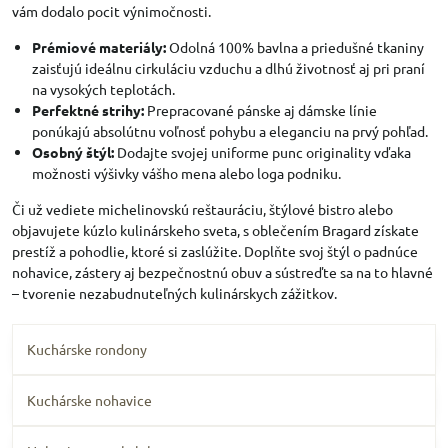
vám dodalo pocit výnimočnosti.
Prémiové materiály:
Odolná 100% bavlna a priedušné tkaniny
zaisťujú ideálnu cirkuláciu vzduchu a dlhú životnosť aj pri praní
na vysokých teplotách.
Perfektné strihy:
Prepracované pánske aj dámske línie
ponúkajú absolútnu voľnosť pohybu a eleganciu na prvý pohľad.
Osobný štýl:
Dodajte svojej uniforme punc originality vďaka
možnosti výšivky vášho mena alebo loga podniku.
Či už vediete michelinovskú reštauráciu, štýlové bistro alebo
objavujete kúzlo kulinárskeho sveta, s oblečením Bragard získate
prestíž a pohodlie, ktoré si zaslúžite. Doplňte svoj štýl o padnúce
nohavice, zástery aj bezpečnostnú obuv a sústreďte sa na to hlavné
– tvorenie nezabudnuteľných kulinárskych zážitkov.
Kuchárske rondony
Kuchárske nohavice