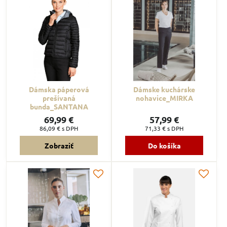
Dámska páperová
Dámske kuchárske
prešívaná
nohavice_MIRKA
bunda_SANTANA
69,99 €
57,99 €
86,09 €
s DPH
71,33 €
s DPH
Zobraziť
Do košíka