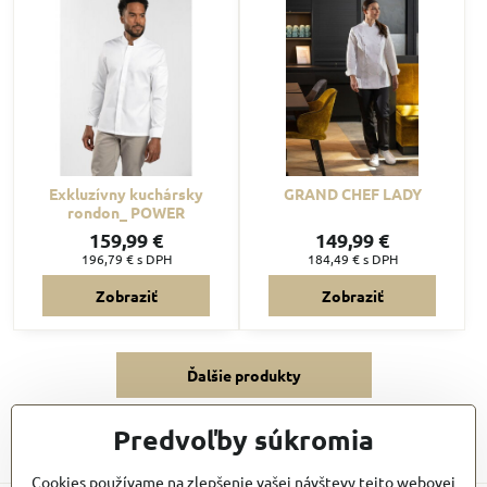
Exkluzívny kuchársky
GRAND CHEF LADY
rondon_ POWER
159,99 €
149,99 €
196,79 €
s DPH
184,49 €
s DPH
Zobraziť
Zobraziť
Ďalšie produkty
Predvoľby súkromia
1
2
3
7
Cookies používame na zlepšenie vašej návštevy tejto webovej