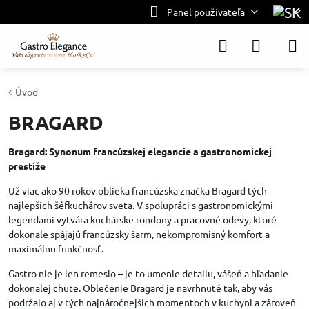
Panel používateľa
Úvod
BRAGARD
Bragard: Synonum francúzskej elegancie a gastronomickej
prestíže
Už viac ako 90 rokov oblieka francúzska značka Bragard tých
najlepších šéfkuchárov sveta. V spolupráci s gastronomickými
legendami vytvára kuchárske rondony a pracovné odevy, ktoré
dokonale spájajú francúzsky šarm, nekompromisný komfort a
maximálnu funkčnosť.
Gastro nie je len remeslo – je to umenie detailu, vášeň a hľadanie
dokonalej chute. Oblečenie Bragard je navrhnuté tak, aby vás
podržalo aj v tých najnáročnejších momentoch v kuchyni a zároveň