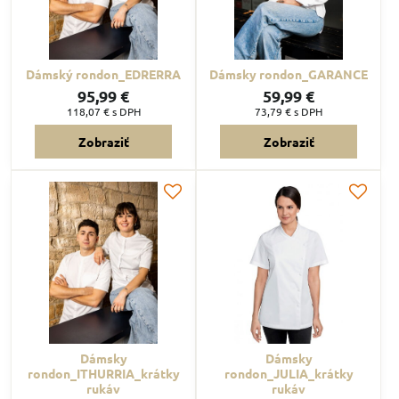
Dámský rondon_EDRERRA
Dámsky rondon_GARANCE
95,99 €
59,99 €
118,07 €
s DPH
73,79 €
s DPH
Zobraziť
Zobraziť
Dámsky
Dámsky
rondon_ITHURRIA_krátky
rondon_JULIA_krátky
rukáv
rukáv