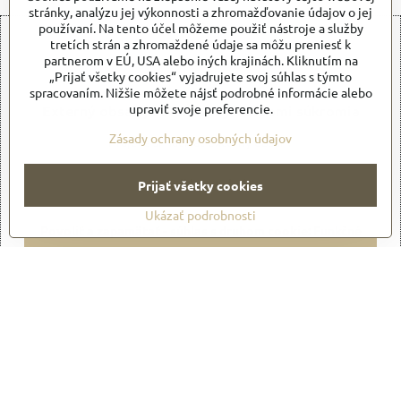
stránky, analýzu jej výkonnosti a zhromažďovanie údajov o jej
používaní. Na tento účel môžeme použiť nástroje a služby
tretích strán a zhromaždené údaje sa môžu preniesť k
partnerom v EÚ, USA alebo iných krajinách. Kliknutím na
„Prijať všetky cookies“ vyjadrujete svoj súhlas s týmto
spracovaním. Nižšie môžete nájsť podrobné informácie alebo
upraviť svoje preferencie.
Externý obsah je blokovaný Voľbami súkromia
Zásady ochrany osobných údajov
Prajete si načítať externý obsah?
Povoliť tentokrát
Prijať všetky cookies
Ukázať podrobnosti
Povoliť a zapamätať - súhlas s druhom cookie: Funkčné
Otvoriť obsah v novom okne