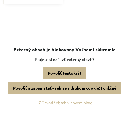
Externý obsah je blokovaný Voľbami súkromia
Prajete si načítať externý obsah?
Povoliť tentokrát
Povoliť a zapamätať - súhlas s druhom cookie: Funkčné
Otvoriť obsah v novom okne