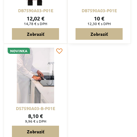
DB7590A03-P01E
DB7590A03-P01E
12,02 €
10 €
14,78 €
s DPH
12,30 €
s DPH
Zobraziť
Zobraziť
NOVINKA
DS7590A03-B-P01E
8,10 €
9,96 €
s DPH
Zobraziť