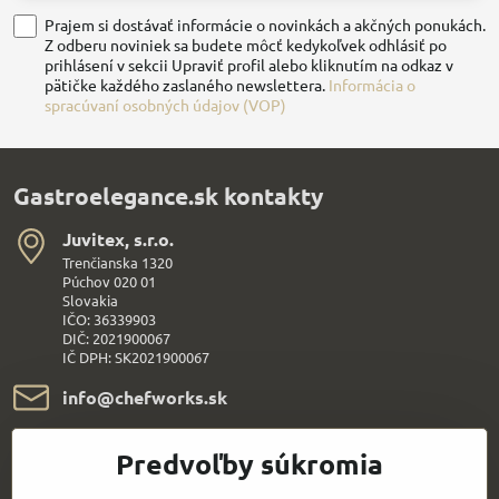
Prajem si dostávať informácie o novinkách a akčných ponukách.
Z odberu noviniek sa budete môcť kedykoľvek odhlásiť po
prihlásení v sekcii Upraviť profil alebo kliknutím na odkaz v
pätičke každého zaslaného newslettera.
Informácia o
spracúvaní osobných údajov (VOP)
Gastroelegance.sk kontakty
Juvitex, s​.r​.o​.
Trenčianska 1320
Púchov 020 01
Slovakia
IČO: 36339903
DIČ: 2021900067
IČ DPH: SK2021900067
info​@chefworks​.sk
+421 907 172 595
Predvoľby súkromia