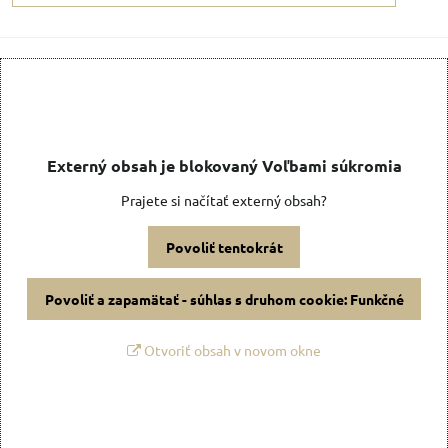
Externý obsah je blokovaný Voľbami súkromia
Prajete si načítať externý obsah?
Povoliť tentokrát
Povoliť a zapamätať - súhlas s druhom cookie: Funkčné
Otvoriť obsah v novom okne