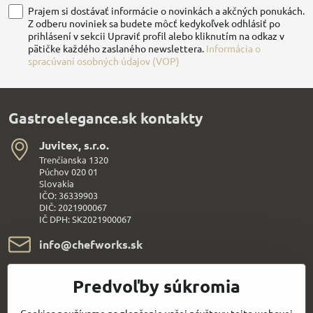
Prajem si dostávať informácie o novinkách a akčných ponukách.
Z odberu noviniek sa budete môcť kedykoľvek odhlásiť po
prihlásení v sekcii Upraviť profil alebo kliknutím na odkaz v
pätičke každého zaslaného newslettera.
Informácia o
spracúvaní osobných údajov (VOP)
Gastroelegance.sk kontakty
Juvitex, s​.r​.o​.
Trenčianska 1320
Púchov 020 01
Slovakia
IČO: 36339903
DIČ: 2021900067
IČ DPH: SK2021900067
info​@chefworks​.sk
+421 907 172 595
Predvoľby súkromia