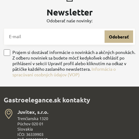
Newsletter
Odoberať naše novinky:
Odoberať
Prajem si dostávať informácie o novinkách a akčných ponukách.
Z odberu noviniek sa budete môcť kedykoľvek odhlásiť po
prihlásení v sekcii Upraviť profil alebo kliknutím na odkaz v
pätičke každého zaslaného newslettera.
Informácia o
spracúvaní osobných údajov (VOP)
Gastroelegance.sk kontakty
Juvitex, s​.r​.o​.
Trenčianska 1320
Púchov 020 01
Slovakia
IČO: 36339903