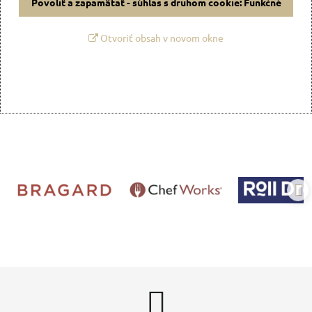
Povoliť a zapamätať - súhlas s druhom cookie: Funkčné
Otvoriť obsah v novom okne