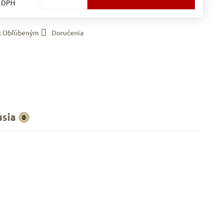
s DPH
 k Obľúbeným
Doručenia
usia
0