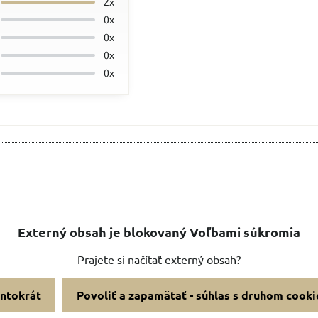
2x
0x
0x
0x
0x
Externý obsah je blokovaný Voľbami súkromia
Prajete si načítať externý obsah?
entokrát
Povoliť a zapamätať - súhlas s druhom cooki