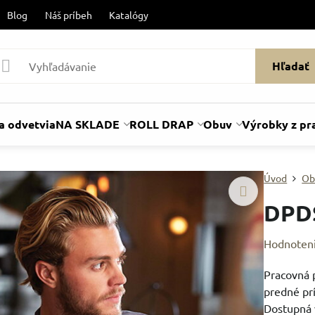
Blog
Náš príbeh
Katalógy
Hľadať
a odvetvia
NA SKLADE
ROLL DRAP
Obuv
Výrobky z pr
Úvod
Ob
DPD
Hodnoten
Pracovná p
predné prí
Dostupná v