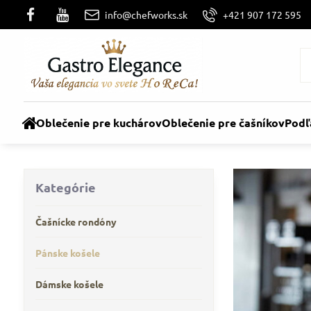
info@chefworks.sk
+421 907 172 595
Oblečenie pre kuchárov
Oblečenie pre čašníkov
Podľ
Kategórie
Čašnícke rondóny
Pánske košele
Dámske košele