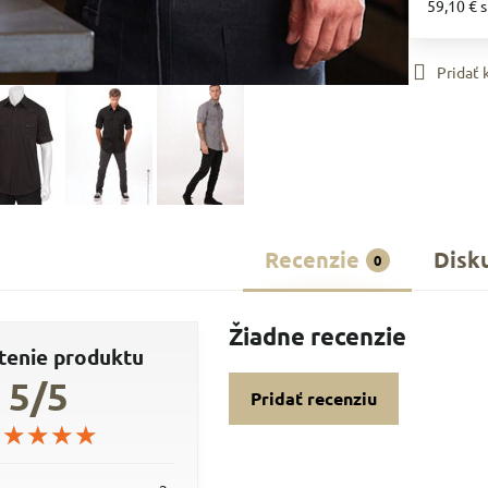
59,10 €
Pridať
Recenzie
Disk
0
Žiadne recenzie
enie produktu
5/5
Pridať recenziu
★★★★★
★★★★★
★★★★★