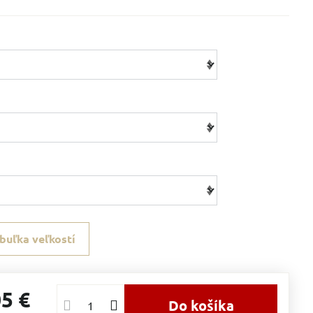
buľka veľkostí
05 €
Do košíka