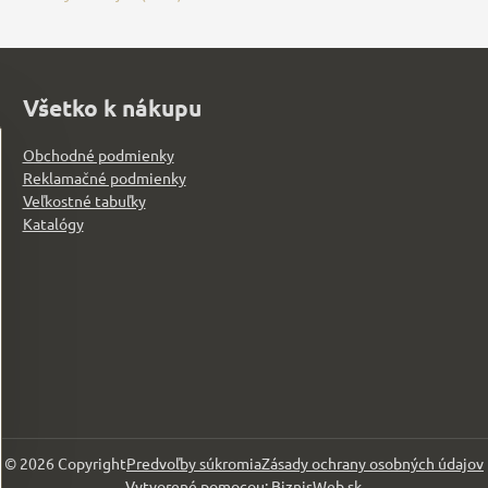
Všetko k nákupu
Obchodné podmienky
Reklamačné podmienky
Veľkostné tabuľky
Katalógy
©
2026
Copyright
Predvoľby súkromia
Zásady ochrany osobných údajov
Vytvorené pomocou:
BiznisWeb.sk