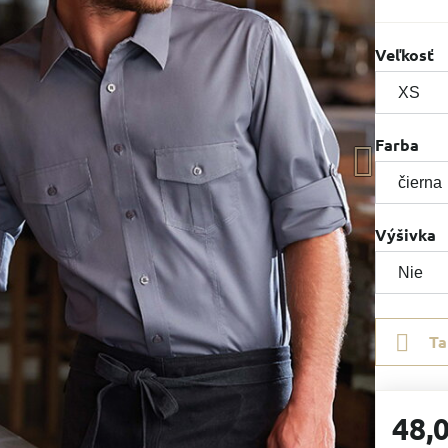
Veľkosť
Farba
Výšivka
Ta
48,