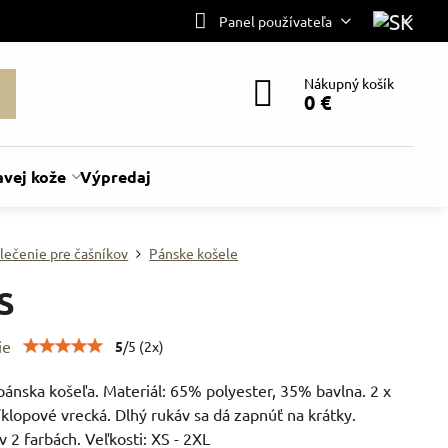
Panel používateľa
Nákupný košík
0 €
avej kože
Výpredaj
lečenie pre čašníkov
Pánske košele
S
ie
5
/
5
(
2
x)
ánska košeľa. Materiál: 65% polyester, 35% bavlna. 2 x
klopové vrecká. Dlhý rukáv sa dá zapnúť na krátky.
 2 farbách. Veľkosti: XS - 2XL