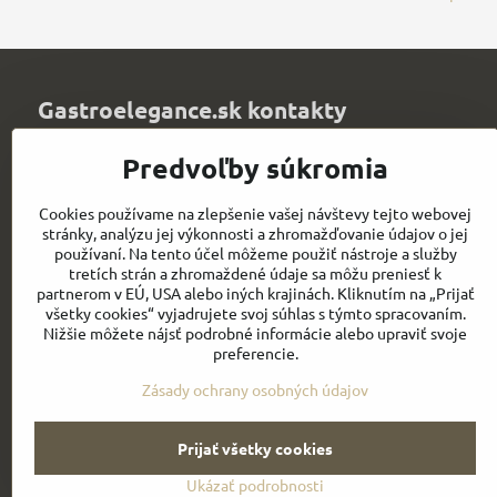
Gastroelegance.sk kontakty
Juvitex, s​.r​.o​.
Predvoľby súkromia
Trenčianska 1320
Púchov 020 01
Cookies používame na zlepšenie vašej návštevy tejto webovej
Slovakia
stránky, analýzu jej výkonnosti a zhromažďovanie údajov o jej
IČO: 36339903
používaní. Na tento účel môžeme použiť nástroje a služby
DIČ: 2021900067
tretích strán a zhromaždené údaje sa môžu preniesť k
IČ DPH: SK2021900067
partnerom v EÚ, USA alebo iných krajinách. Kliknutím na „Prijať
všetky cookies“ vyjadrujete svoj súhlas s týmto spracovaním.
info​@chefworks​.sk
Nižšie môžete nájsť podrobné informácie alebo upraviť svoje
preferencie.
+421 907 172 595
Zásady ochrany osobných údajov
Prijať všetky cookies
Ukázať podrobnosti