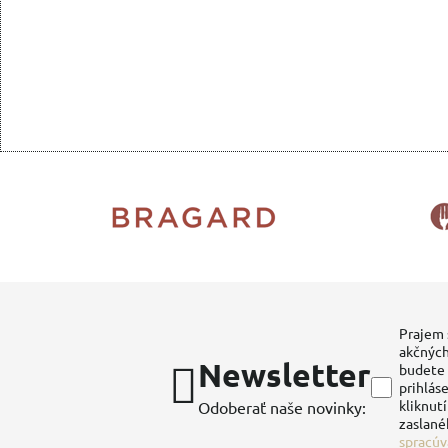
Prajem 
akčných
Newsletter
budete 
prihláse
kliknut
Odoberať naše novinky:
zaslané
spracúv