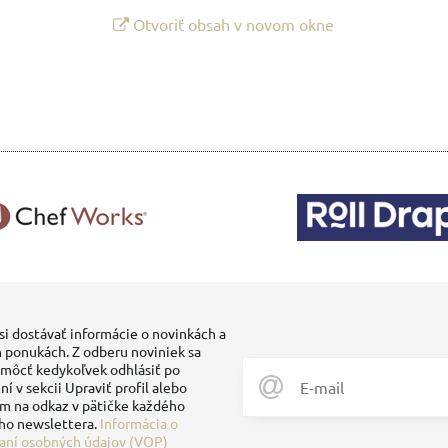
Otvoriť obsah v novom okne
si dostávať informácie o novinkách a
 ponukách. Z odberu noviniek sa
môcť kedykoľvek odhlásiť po
ní v sekcii Upraviť profil alebo
ím na odkaz v pätičke každého
ho newslettera.
Informácia o
aní osobných údajov (VOP)