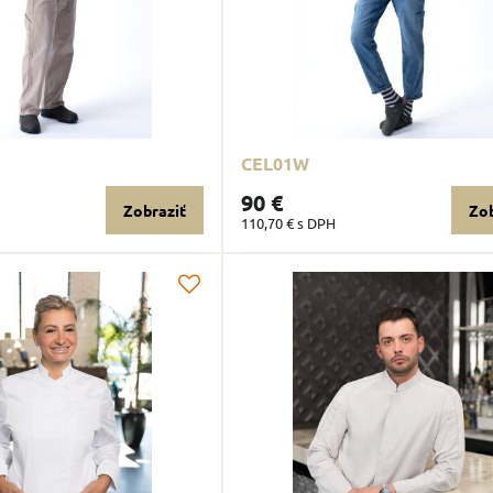
CEL01W
90 €
Zobraziť
Zob
110,70 €
s DPH