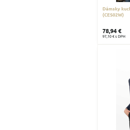
Dámsky kuc
(CES02W)
78,94 €
97,10 €
s DPH