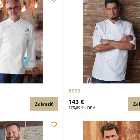
ECSS
143 €
Zobraziť
Zob
175,89 €
s DPH