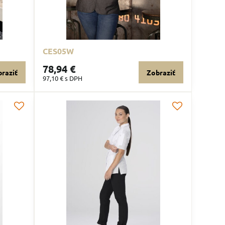
CES05W
78,94 €
raziť
Zobraziť
97,10 €
s DPH