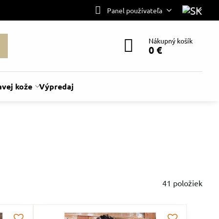
Panel používateľa
Nákupný košík
0 €
avej kože
Výpredaj
41
položiek