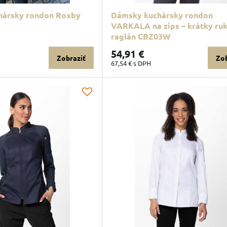
hársky rondon Roxby
Dámsky kuchársky rondon
VARKALA na zips – krátky ruk
raglán CBZ03W
54,91 €
Zobraziť
Zob
67,54 €
s DPH