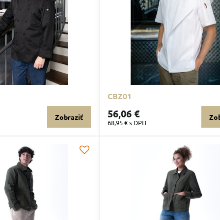
CBZ01
56,06 €
Zobraziť
Zob
68,95 €
s DPH