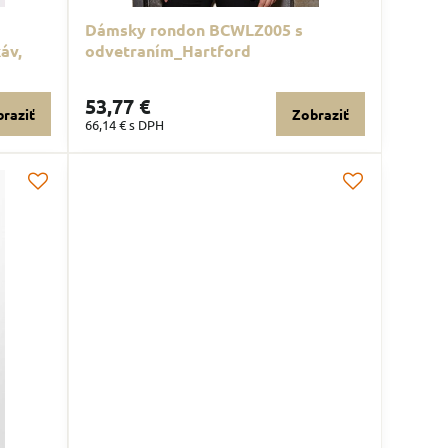
Dámsky rondon BCWLZ005 s
áv,
odvetraním_Hartford
53,77 €
raziť
Zobraziť
66,14 €
s DPH