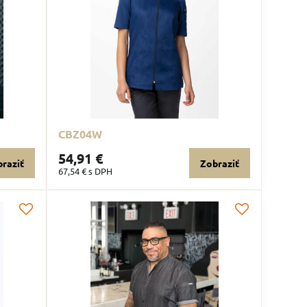
CBZ04W
54,91 €
raziť
Zobraziť
67,54 €
s DPH