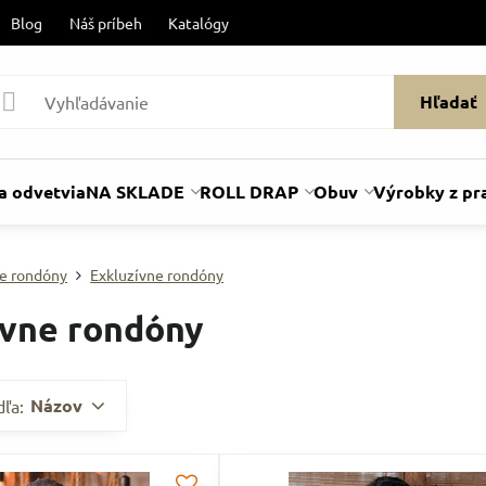
Blog
Náš príbeh
Katalógy
Hľadať
a odvetvia
NA SKLADE
ROLL DRAP
Obuv
Výrobky z pr
e rondóny
Exkluzívne rondóny
ívne rondóny
Názov
dľa: