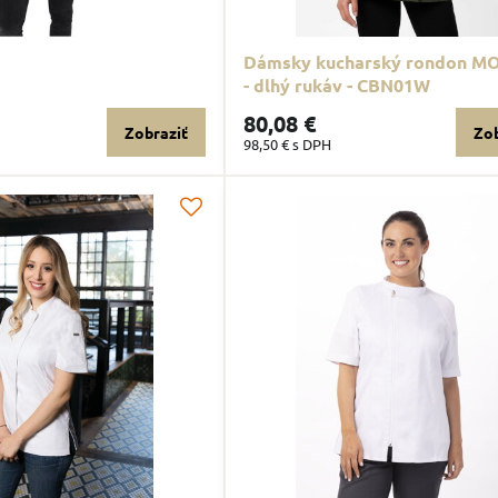
Dámsky kucharský rondon M
- dlhý rukáv - CBN01W
80,08 €
Zobraziť
Zob
98,50 €
s DPH