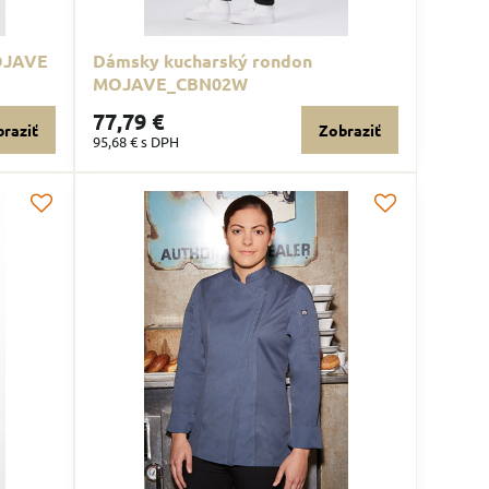
OJAVE
Dámsky kucharský rondon
MOJAVE_CBN02W
77,79 €
raziť
Zobraziť
95,68 €
s DPH