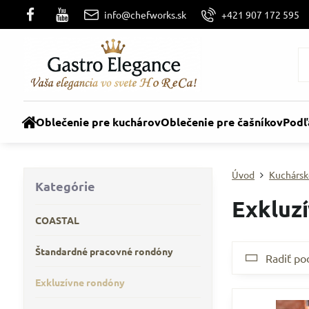
info@chefworks.sk
+421 907 172 595
Oblečenie pre kuchárov
Oblečenie pre čašníkov
Podľ
Úvod
Kuchársk
Kategórie
Exkluz
COASTAL
Štandardné pracovné rondóny
Radiť po
Exkluzívne rondóny