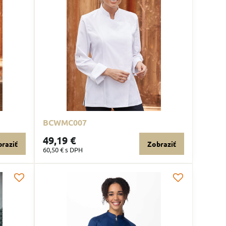
BCWMC007
49,19 €
raziť
Zobraziť
60,50 €
s DPH