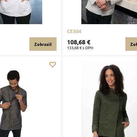
CES04
108,68 €
Zobraziť
Zob
133,68 €
s DPH