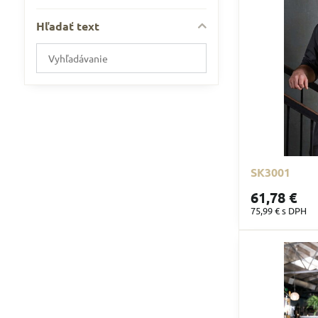
Hľadať text
Prehľadať
výsledky
filtra
fulltextom
SK3001
61,78 €
75,99 €
s DPH