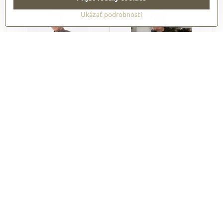
Ukázať podrobnosti
Kuchársky rondon
Kuchársky rondon Calgary
BCLZ008 Hartford
Cool Vent (JLLS)
53,77 €
49,19 €
66,14 €
s DPH
60,50 €
s DPH
Zobraziť
Zobraziť