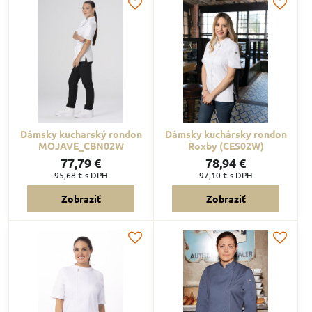
Dámsky kucharský rondon
Dámsky kuchársky rondon
MOJAVE_CBN02W
Roxby (CES02W)
77,79 €
78,94 €
95,68 €
s DPH
97,10 €
s DPH
Zobraziť
Zobraziť