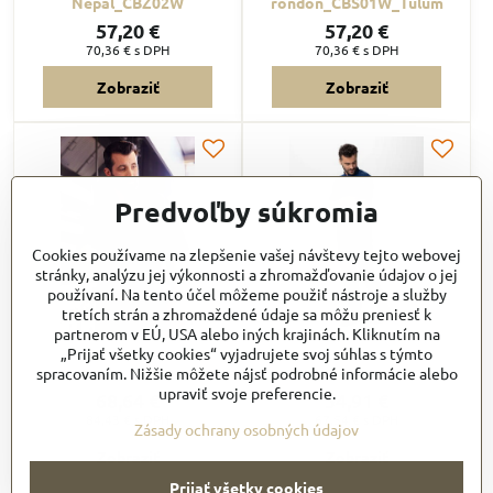
Nepal_CBZ02W
rondon_CBS01W_Tulum
57,20 €
57,20 €
70,36 €
s DPH
70,36 €
s DPH
Zobraziť
Zobraziť
Predvoľby súkromia
Cookies používame na zlepšenie vašej návštevy tejto webovej
stránky, analýzu jej výkonnosti a zhromažďovanie údajov o jej
používaní. Na tento účel môžeme použiť nástroje a služby
tretích strán a zhromaždené údaje sa môžu preniesť k
partnerom v EÚ, USA alebo iných krajinách. Kliknutím na
„Prijať všetky cookies“ vyjadrujete svoj súhlas s týmto
EWCV
Kuchársky rondon Arcadia
na zips (CBZ04)
spracovaním. Nižšie môžete nájsť podrobné informácie alebo
upraviť svoje preferencie.
68,64 €
54,91 €
84,43 €
s DPH
67,54 €
s DPH
Zásady ochrany osobných údajov
Zobraziť
Zobraziť
Prijať všetky cookies