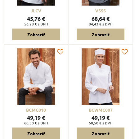
JLCV
VSSS
45,76 €
68,64 €
56,28 €
s DPH
84,43 €
s DPH
Zobraziť
Zobraziť
BCMC010
BCWMC007
49,19 €
49,19 €
60,50 €
s DPH
60,50 €
s DPH
Zobraziť
Zobraziť