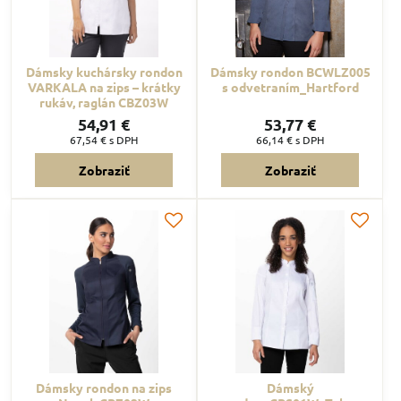
Dámsky kuchársky rondon
Dámsky rondon BCWLZ005
VARKALA na zips – krátky
s odvetraním_Hartford
rukáv, raglán CBZ03W
54,91 €
53,77 €
67,54 €
s DPH
66,14 €
s DPH
Zobraziť
Zobraziť
Dámsky rondon na zips
Dámský