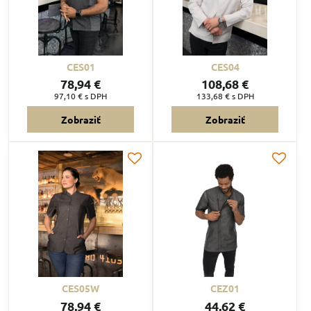
CES01
CES04
78,94 €
108,68 €
97,10 €
s DPH
133,68 €
s DPH
Zobraziť
Zobraziť
CES05W
CEZ01
78,94 €
44,62 €