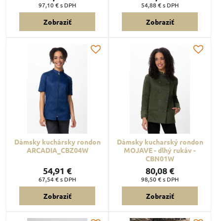
97,10 €
s DPH
54,88 €
s DPH
Zobraziť
Zobraziť
Dámsky kuchársky rondon
Dámsky kucharský rondon
ARCADIA_CBZ04W
MOJAVE - dlhý rukáv -
CBN01W
54,91 €
80,08 €
67,54 €
s DPH
98,50 €
s DPH
Zobraziť
Zobraziť