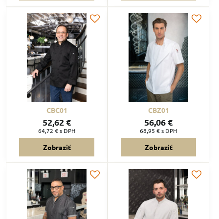
CBC01
CBZ01
52,62 €
56,06 €
64,72 €
s DPH
68,95 €
s DPH
Zobraziť
Zobraziť