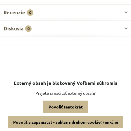
Recenzie
0
Diskusia
0
Externý obsah je blokovaný Voľbami súkromia
Prajete si načítať externý obsah?
Povoliť tentokrát
Povoliť a zapamätať - súhlas s druhom cookie: Funkčné