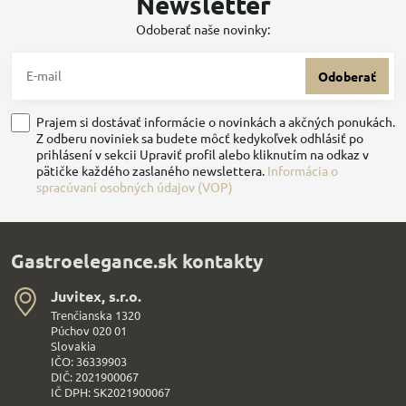
Newsletter
Odoberať naše novinky:
Odoberať
Prajem si dostávať informácie o novinkách a akčných ponukách.
Z odberu noviniek sa budete môcť kedykoľvek odhlásiť po
prihlásení v sekcii Upraviť profil alebo kliknutím na odkaz v
pätičke každého zaslaného newslettera.
Informácia o
spracúvaní osobných údajov (VOP)
Gastroelegance.sk kontakty
Juvitex, s​.r​.o​.
Trenčianska 1320
Púchov 020 01
Slovakia
IČO: 36339903
DIČ: 2021900067
IČ DPH: SK2021900067