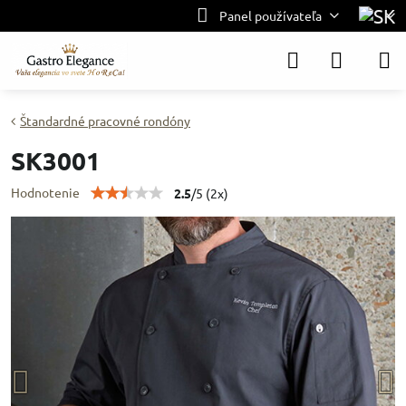
Panel používateľa
Štandardné pracovné rondóny
SK3001
Hodnotenie
2.5
/
5
(
2
x)