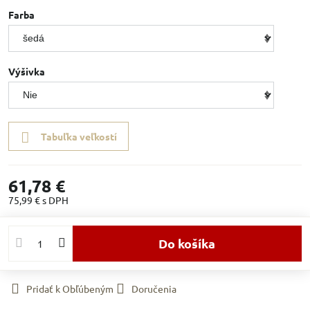
Farba
Výšivka
Tabuľka veľkostí
61,78 €
75,99 €
s DPH
Do košíka
Pridať k Obľúbeným
Doručenia