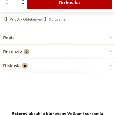
Do košíka
Pridať k Obľúbeným
Doručenia
Popis
Recenzie
0
Diskusia
0
Externý obsah je blokovaný Voľbami súkromia