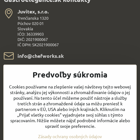
Juvitex, s​.r​.o​.
Trenčianska 1320
Púchov 020 01
Slovakia
IČO: 36339903
DIČ: 2021900067
IČ DPH: SK2021900067
info​@chefworks​.sk
+421 907 172 595
Predvoľby súkromia
Všetko k nákupu
Cookies používame na zlepšenie vašej návštevy tejto webovej
stránky, analýzu jej výkonnosti a zhromažďovanie údajov o jej
používaní. Na tento účel môžeme použiť nástroje a služby
Sledujte naše novinky aj na sieťach:
tretích strán a zhromaždené údaje sa môžu preniesť k
partnerom v EÚ, USA alebo iných krajinách. Kliknutím na
„Prijať všetky cookies“ vyjadrujete svoj súhlas s týmto
Facebook
Youtube
spracovaním. Nižšie môžete nájsť podrobné informácie alebo
upraviť svoje preferencie.
Rýchly kontakt
Zásady ochrany osobných údajov