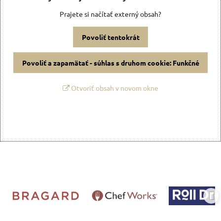
Prajete si načítať externý obsah?
Povoliť tentokrát
Povoliť a zapamätať - súhlas s druhom cookie: Funkčné
Otvoriť obsah v novom okne