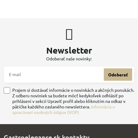
Newsletter
Odoberať naše novinky:
Odoberať
Prajem si dostávať informácie o novinkách a akčných ponukách.
Z odberu noviniek sa budete môcť kedykoľvek odhlásiť po
prihlásení v sekcii Upraviť profil alebo kliknutím na odkaz v
pätičke každého zaslaného newslettera.
Informácia o
spracúvaní osobných údajov (VOP)
Gastroelegance.sk kontakty