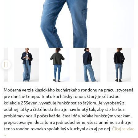
Moderná verzia klasického kuchárskeho rondonu na prácu, stvorená
pre dnešné tempo. Tento kuchársky ronon, ktorý je súčasťou
kolekcie 25Seven, vyvažuje funkčnosť so štýlom. Je vyrobený z
odolnej látky a čistého strihu a je navrhnutý tak, aby ste ho bez
problémov nosili počas každej časti dňa. Vďaka funkčným vreckám,
prepracovaným detailom a jednoduchému, všestrannému strihu je
tento rondon rovnako spoľahlivý v kuchyni ako aj po nej.
Čítajte viac