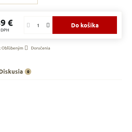
89 €
Do košíka
s DPH
 k Obľúbeným
Doručenia
Diskusia
0