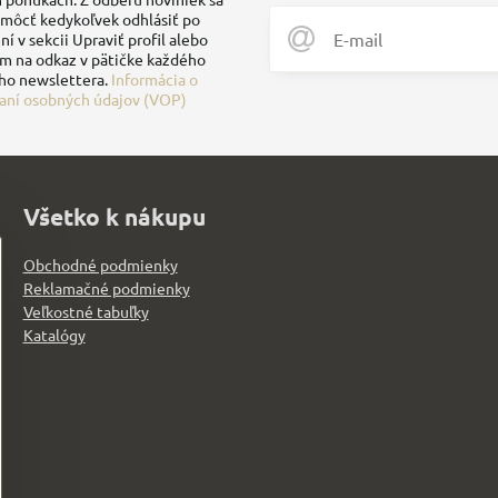
môcť kedykoľvek odhlásiť po
ní v sekcii Upraviť profil alebo
ím na odkaz v pätičke každého
ho newslettera.
Informácia o
aní osobných údajov (VOP)
Všetko k nákupu
Obchodné podmienky
Reklamačné podmienky
Veľkostné tabuľky
Katalógy