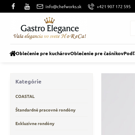
info@chefworks.sk
+421 907 172 595
Oblečenie pre kuchárov
Oblečenie pre čašníkov
Podľ
Kategórie
COASTAL
Štandardné pracovné rondóny
Exkluzívne rondóny