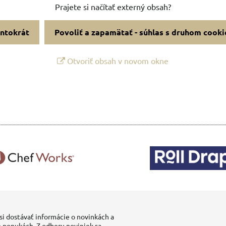
Prajete si načítať externý obsah?
entokrát
Povoliť a zapamätať - súhlas s druhom cooki
Otvoriť obsah v novom okne
si dostávať informácie o novinkách a
 ponukách. Z odberu noviniek sa