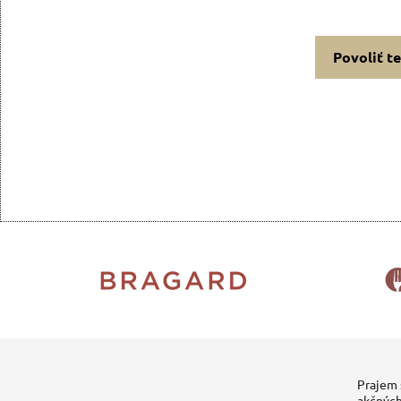
Povoliť t
Prajem 
akčných