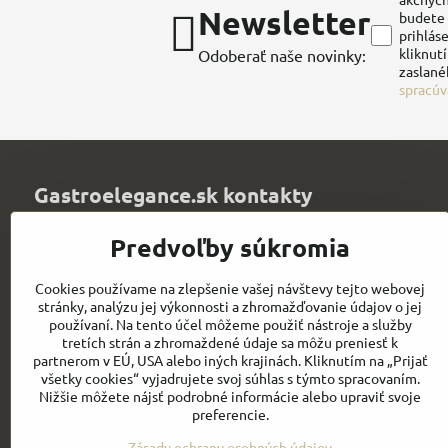
Newsletter
budete 
prihláse
kliknut
Odoberať naše novinky:
zaslané
spracúv
Gastroelegance.sk kontakty
Juvitex, s​.r​.o​.
Predvoľby súkromia
Trenčianska 1320
Púchov 020 01
Cookies používame na zlepšenie vašej návštevy tejto webovej
Slovakia
stránky, analýzu jej výkonnosti a zhromažďovanie údajov o jej
IČO: 36339903
používaní. Na tento účel môžeme použiť nástroje a služby
DIČ: 2021900067
tretích strán a zhromaždené údaje sa môžu preniesť k
IČ DPH: SK2021900067
partnerom v EÚ, USA alebo iných krajinách. Kliknutím na „Prijať
všetky cookies“ vyjadrujete svoj súhlas s týmto spracovaním.
info​@chefworks​.sk
Nižšie môžete nájsť podrobné informácie alebo upraviť svoje
preferencie.
+421 907 172 595
Zásady ochrany osobných údajov