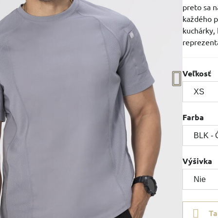
preto sa 
každého p
kuchárky, 
reprezent
Veľkosť
Farba
Výšivka
Ta