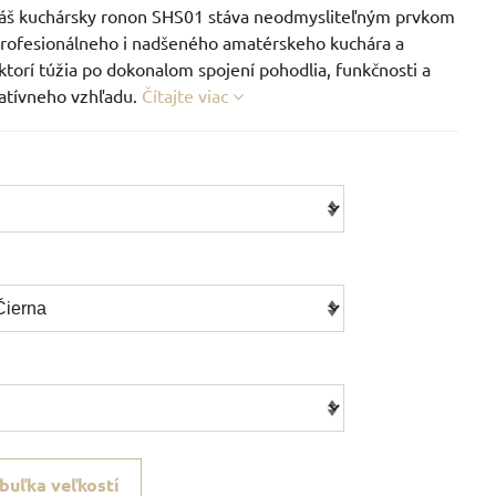
náš kuchársky ronon SHS01 stáva neodmysliteľným prvkom
rofesionálneho i nadšeného amatérskeho kuchára a
ktorí túžia po dokonalom spojení pohodlia, funkčnosti a
atívneho vzhľadu.
Čítajte viac
buľka veľkostí