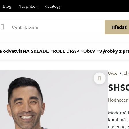
Blog
Náš príbeh
Katalógy
Hľadať
a odvetvia
NA SKLADE
ROLL DRAP
Obuv
Výrobky z pr
Úvod
Ch
SHS
Hodnoten
Moderné ku
kombinácia
nielen v j