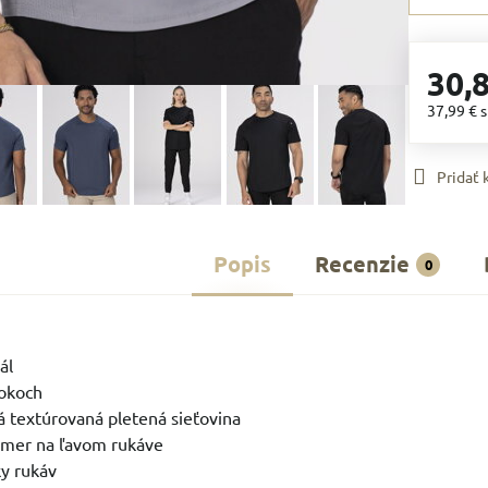
30,
37,99 €
Pridať
Popis
Recenzie
0
ál
bokoch
 textúrovaná pletená sieťovina
omer na ľavom rukáve
y rukáv