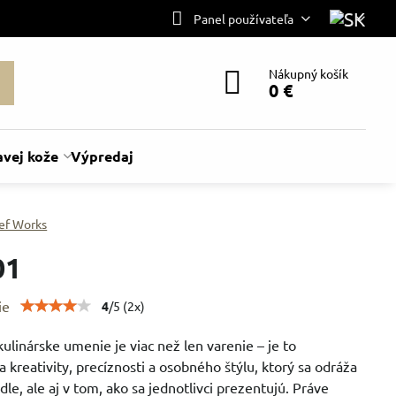
Panel používateľa
Nákupný košík
0 €
avej kože
Výpredaj
ef Works
01
ie
4
/
5
(
2
x)
linárske umenie je viac než len varenie – je to
 kreativity, precíznosti a osobného štýlu, ktorý sa odráža
edle, ale aj v tom, ako sa jednotlivci prezentujú. Práve