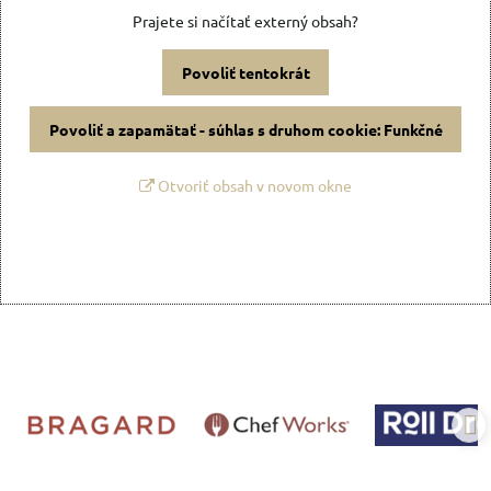
Prajete si načítať externý obsah?
Povoliť tentokrát
Povoliť a zapamätať - súhlas s druhom cookie: Funkčné
Otvoriť obsah v novom okne