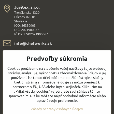
Juvitex, s​.r​.o​.
Trenčianska 1320
Púchov 020 01
Slovakia
IČO: 36339903
DIČ: 2021900067
IČ DPH: SK2021900067
info​@chefworks​.sk
+421 907 172 595
Predvoľby súkromia
Všetko k nákupu
Cookies používame na zlepšenie vašej návštevy tejto webovej
stránky, analýzu jej výkonnosti a zhromažďovanie údajov o jej
používaní. Na tento účel môžeme použiť nástroje a služby
Sledujte naše novinky aj na sieťach:
tretích strán a zhromaždené údaje sa môžu preniesť k
partnerom v EÚ, USA alebo iných krajinách. Kliknutím na
„Prijať všetky cookies“ vyjadrujete svoj súhlas s týmto
Facebook
Youtube
spracovaním. Nižšie môžete nájsť podrobné informácie alebo
upraviť svoje preferencie.
Rýchly kontakt
Zásady ochrany osobných údajov