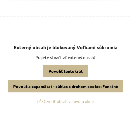
Externý obsah je blokovaný Voľbami súkromia
Prajete si načítať externý obsah?
Povoliť tentokrát
Povoliť a zapamätať - súhlas s druhom cookie: Funkčné
Otvoriť obsah v novom okne