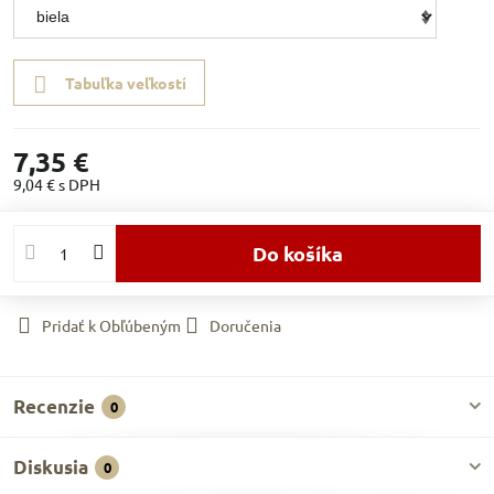
Tabuľka veľkostí
7,35 €
9,04 €
s DPH
Do košíka
Pridať k Obľúbeným
Doručenia
Recenzie
0
Diskusia
0