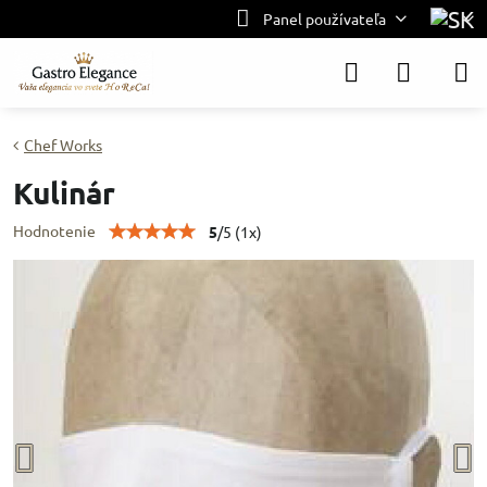
Panel používateľa
Chef Works
Kulinár
Hodnotenie
5
/
5
(
1
x)