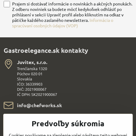
Prajem si dostávať informácie o novinkách a akčných ponukách.
Z odberu noviniek sa budete môcť kedykoľvek odhlásiť po
prihlásení v sekcii Upraviť profil alebo kliknutím na odkaz v
pätičke každého zaslaného newslettera.
Informácia o
spracúvaní osobných údajov (VOP)
Gastroelegance.sk kontakty
Juvitex, s​.r​.o​.
Trenčianska 1320
Púchov 020 01
Slovakia
IČO: 36339903
DIČ: 2021900067
IČ DPH: SK2021900067
info​@chefworks​.sk
+421 907 172 595
Predvoľby súkromia
Všetko k nákupu
Cookies používame na zlepšenie vašej návštevy tejto webovej