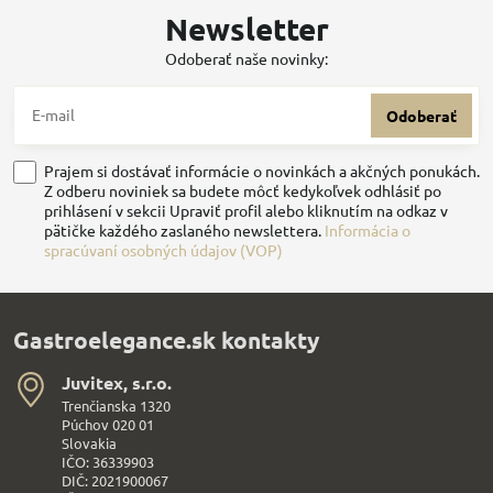
Newsletter
Odoberať naše novinky:
Odoberať
Prajem si dostávať informácie o novinkách a akčných ponukách.
Z odberu noviniek sa budete môcť kedykoľvek odhlásiť po
prihlásení v sekcii Upraviť profil alebo kliknutím na odkaz v
pätičke každého zaslaného newslettera.
Informácia o
spracúvaní osobných údajov (VOP)
Gastroelegance.sk kontakty
Juvitex, s​.r​.o​.
Trenčianska 1320
Púchov 020 01
Slovakia
IČO: 36339903
DIČ: 2021900067