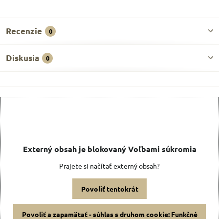
Recenzie
0
Diskusia
0
Externý obsah je blokovaný Voľbami súkromia
Prajete si načítať externý obsah?
Povoliť tentokrát
Povoliť a zapamätať - súhlas s druhom cookie: Funkčné