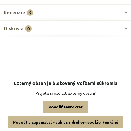
Recenzie
0
Diskusia
0
Externý obsah je blokovaný Voľbami súkromia
Prajete si načítať externý obsah?
Povoliť tentokrát
Povoliť a zapamätať - súhlas s druhom cookie: Funkčné