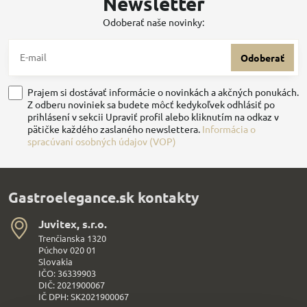
Newsletter
Odoberať naše novinky:
Odoberať
Prajem si dostávať informácie o novinkách a akčných ponukách.
Z odberu noviniek sa budete môcť kedykoľvek odhlásiť po
prihlásení v sekcii Upraviť profil alebo kliknutím na odkaz v
pätičke každého zaslaného newslettera.
Informácia o
spracúvaní osobných údajov (VOP)
Gastroelegance.sk kontakty
Juvitex, s​.r​.o​.
Trenčianska 1320
Púchov 020 01
Slovakia
IČO: 36339903
DIČ: 2021900067
IČ DPH: SK2021900067