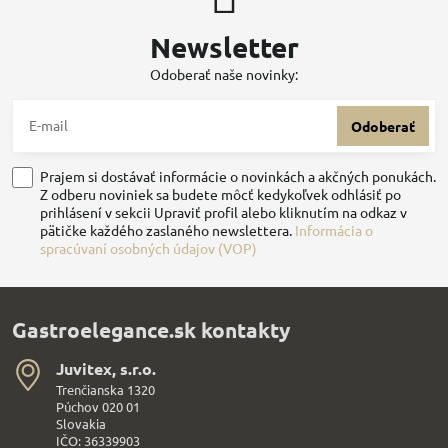
Newsletter
Odoberať naše novinky:
Odoberať
Prajem si dostávať informácie o novinkách a akčných ponukách.
Z odberu noviniek sa budete môcť kedykoľvek odhlásiť po
prihlásení v sekcii Upraviť profil alebo kliknutím na odkaz v
pätičke každého zaslaného newslettera.
Informácia o
spracúvaní osobných údajov (VOP)
Gastroelegance.sk kontakty
Juvitex, s​.r​.o​.
Trenčianska 1320
Púchov 020 01
Slovakia
IČO: 36339903