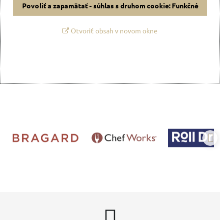
Povoliť a zapamätať - súhlas s druhom cookie: Funkčné
Otvoriť obsah v novom okne