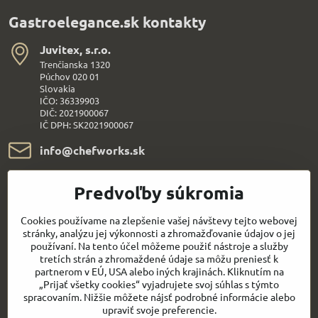
Gastroelegance.sk kontakty
Juvitex, s​.r​.o​.
Trenčianska 1320
Púchov 020 01
Slovakia
IČO: 36339903
DIČ: 2021900067
IČ DPH: SK2021900067
info​@chefworks​.sk
+421 907 172 595
Predvoľby súkromia
Všetko k nákupu
Cookies používame na zlepšenie vašej návštevy tejto webovej
stránky, analýzu jej výkonnosti a zhromažďovanie údajov o jej
používaní. Na tento účel môžeme použiť nástroje a služby
Sledujte naše novinky aj na sieťach:
tretích strán a zhromaždené údaje sa môžu preniesť k
partnerom v EÚ, USA alebo iných krajinách. Kliknutím na
„Prijať všetky cookies“ vyjadrujete svoj súhlas s týmto
Facebook
Youtube
spracovaním. Nižšie môžete nájsť podrobné informácie alebo
upraviť svoje preferencie.