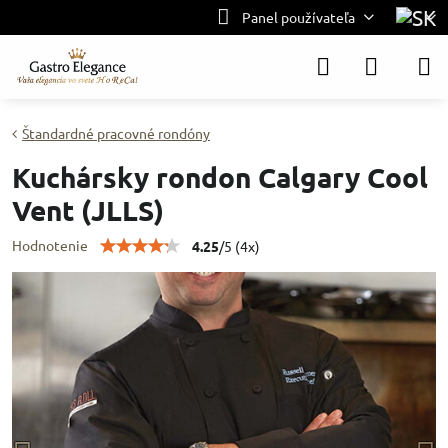
Panel používateľa
Štandardné pracovné rondóny
Kuchársky rondon Calgary Cool
Vent (JLLS)
Hodnotenie
4.25
/
5
(
4
x)