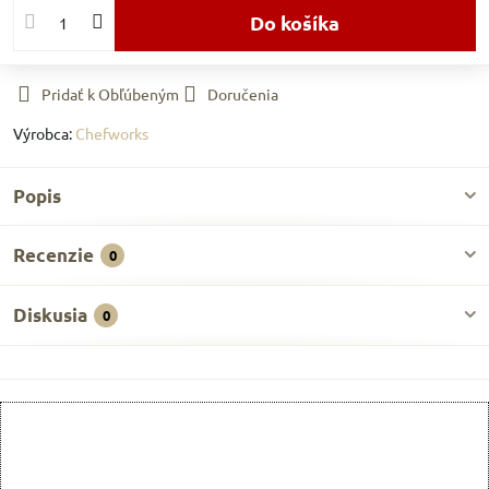
Do košíka
Pridať k Obľúbeným
Doručenia
Výrobca:
Chefworks
Popis
Recenzie
0
Diskusia
0