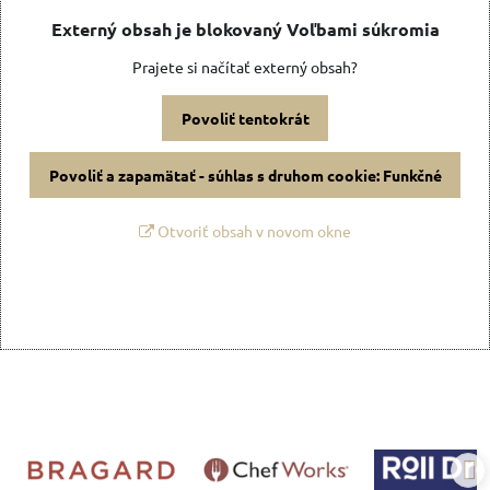
Externý obsah je blokovaný Voľbami súkromia
Prajete si načítať externý obsah?
Povoliť tentokrát
Povoliť a zapamätať - súhlas s druhom cookie: Funkčné
Otvoriť obsah v novom okne