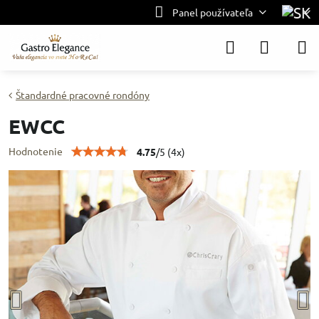
Panel používateľa
Štandardné pracovné rondóny
EWCC
Hodnotenie
4.75
/
5
(
4
x)