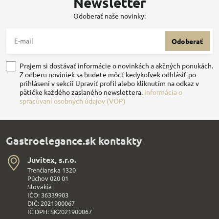
Newsletter
Odoberať naše novinky:
Odoberať
Prajem si dostávať informácie o novinkách a akčných ponukách.
Z odberu noviniek sa budete môcť kedykoľvek odhlásiť po
prihlásení v sekcii Upraviť profil alebo kliknutím na odkaz v
pätičke každého zaslaného newslettera.
Informácia o
spracúvaní osobných údajov (VOP)
Gastroelegance.sk kontakty
Juvitex, s​.r​.o​.
Trenčianska 1320
Púchov 020 01
Slovakia
IČO: 36339903
DIČ: 2021900067
IČ DPH: SK2021900067