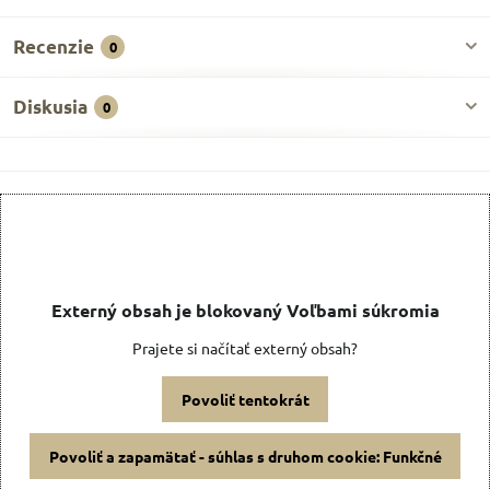
Recenzie
0
Diskusia
0
Externý obsah je blokovaný Voľbami súkromia
Prajete si načítať externý obsah?
Povoliť tentokrát
Povoliť a zapamätať - súhlas s druhom cookie: Funkčné