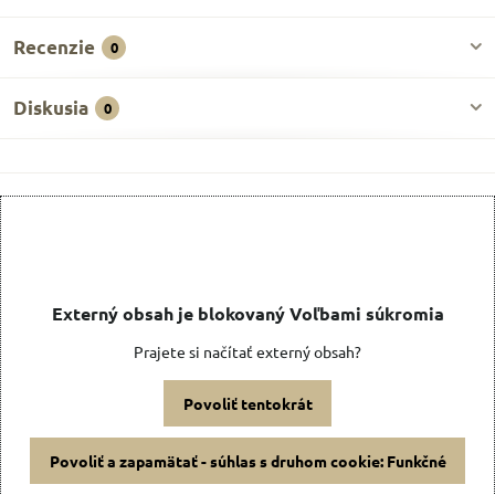
Recenzie
0
Diskusia
0
Externý obsah je blokovaný Voľbami súkromia
Prajete si načítať externý obsah?
Povoliť tentokrát
Povoliť a zapamätať - súhlas s druhom cookie: Funkčné