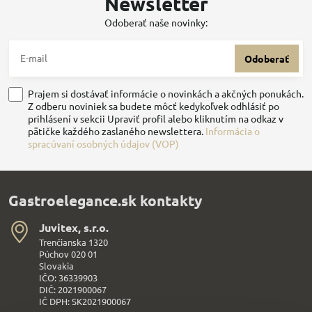
Newsletter
Odoberať naše novinky:
Odoberať
Prajem si dostávať informácie o novinkách a akčných ponukách.
Z odberu noviniek sa budete môcť kedykoľvek odhlásiť po
prihlásení v sekcii Upraviť profil alebo kliknutím na odkaz v
pätičke každého zaslaného newslettera.
Informácia o
spracúvaní osobných údajov (VOP)
Gastroelegance.sk kontakty
Juvitex, s​.r​.o​.
Trenčianska 1320
Púchov 020 01
Slovakia
IČO: 36339903
DIČ: 2021900067
IČ DPH: SK2021900067