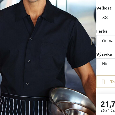
Veľkosť
Farba
Výšivka
Ta
21,
26,74 €