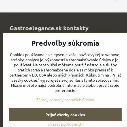
Gastroelegance.sk kontakty
Juvitex, s​.r​.o​.
Predvoľby súkromia
Trenčianska 1320
Púchov 020 01
Cookies používame na zlepšenie vašej návštevy tejto webovej
Slovakia
stránky, analýzu jej výkonnosti a zhromažďovanie údajov o jej
IČO: 36339903
používaní. Na tento účel môžeme použiť nástroje a služby
DIČ: 2021900067
tretích strán a zhromaždené údaje sa môžu preniesť k
IČ DPH: SK2021900067
partnerom v EÚ, USA alebo iných krajinách. Kliknutím na „Prijať
všetky cookies“ vyjadrujete svoj súhlas s týmto spracovaním.
info​@chefworks​.sk
Nižšie môžete nájsť podrobné informácie alebo upraviť svoje
preferencie.
+421 907 172 595
Zásady ochrany osobných údajov
Prijať všetky cookies
Ukázať podrobnosti