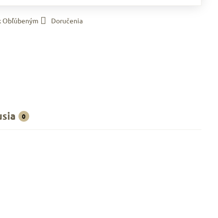
 k Obľúbeným
Doručenia
usia
0