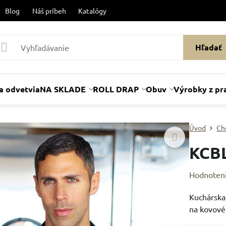
Blog
Náš príbeh
Katalógy
Hľadať
a odvetvia
NA SKLADE
ROLL DRAP
Obuv
Výrobky z pr
Úvod
Ch
KCB
Hodnoten
Kuchárska
na kovové