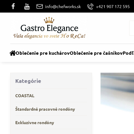
info@chefworks.sk
+421 907 172 595
Oblečenie pre kuchárov
Oblečenie pre čašníkov
Podľ
Kategórie
COASTAL
Štandardné pracovné rondóny
Exkluzívne rondóny