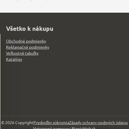
Všetko k nákupu
Obchodné podmienky
Reklamačné podmienky
Veľkostné tabuľky
Katalógy
©
2026
Copyright
Predvoľby súkromia
Zásady ochrany osobných údajov
Vytvorené pomocou:
BiznisWeb.sk