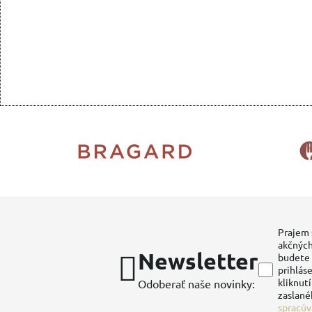
Prajem 
akčných
Newsletter
budete 
prihláse
kliknut
Odoberať naše novinky:
zaslané
spracúv