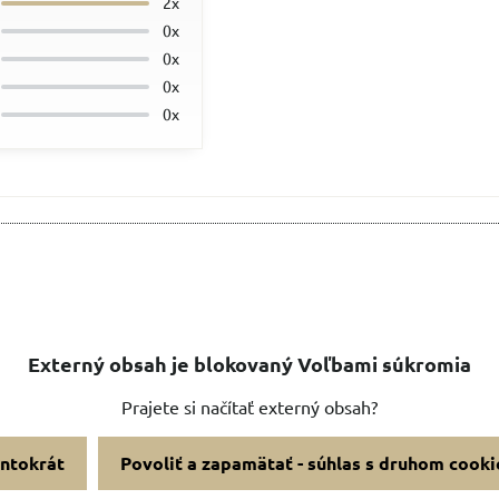
2x
0x
0x
0x
0x
Externý obsah je blokovaný Voľbami súkromia
Prajete si načítať externý obsah?
entokrát
Povoliť a zapamätať - súhlas s druhom cooki