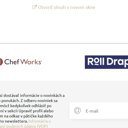
Otvoriť obsah v novom okne
si dostávať informácie o novinkách a
 ponukách. Z odberu noviniek sa
môcť kedykoľvek odhlásiť po
ní v sekcii Upraviť profil alebo
ím na odkaz v pätičke každého
ho newslettera.
Informácia o
aní osobných údajov (VOP)