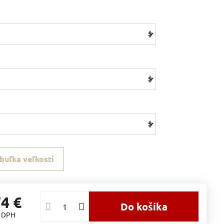
buľka veľkostí
74 €
Do košíka
s DPH