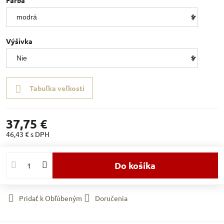
Farba
Výšivka
Tabuľka veľkostí
37,75 €
46,43 €
s DPH
Do košíka
Pridať k Obľúbeným
Doručenia