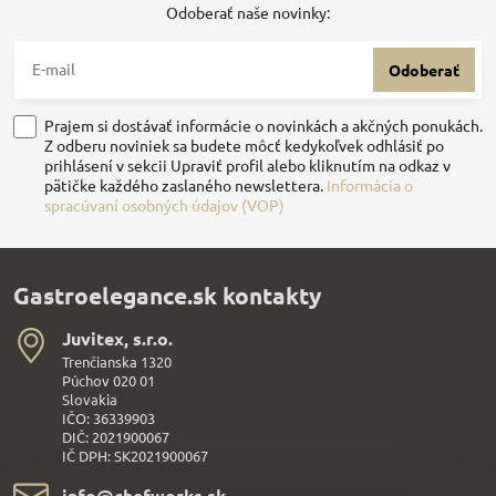
Odoberať naše novinky:
Odoberať
Prajem si dostávať informácie o novinkách a akčných ponukách.
Z odberu noviniek sa budete môcť kedykoľvek odhlásiť po
prihlásení v sekcii Upraviť profil alebo kliknutím na odkaz v
pätičke každého zaslaného newslettera.
Informácia o
spracúvaní osobných údajov (VOP)
Gastroelegance.sk kontakty
Juvitex, s​.r​.o​.
Trenčianska 1320
Púchov 020 01
Slovakia
IČO: 36339903
DIČ: 2021900067
IČ DPH: SK2021900067
info​@chefworks​.sk