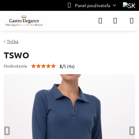
Panel používateľa
Tričká
TSWO
Hodnotenie
5
/
5
(
4
x)