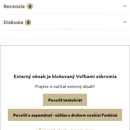
Recenzie
0
Diskusia
0
Externý obsah je blokovaný Voľbami súkromia
Prajete si načítať externý obsah?
Povoliť tentokrát
Povoliť a zapamätať - súhlas s druhom cookie: Funkčné
Otvoriť obsah v novom okne