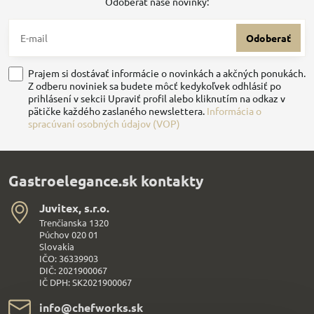
Odoberať naše novinky:
Odoberať
Prajem si dostávať informácie o novinkách a akčných ponukách.
Z odberu noviniek sa budete môcť kedykoľvek odhlásiť po
prihlásení v sekcii Upraviť profil alebo kliknutím na odkaz v
pätičke každého zaslaného newslettera.
Informácia o
spracúvaní osobných údajov (VOP)
Gastroelegance.sk kontakty
Juvitex, s​.r​.o​.
Trenčianska 1320
Púchov 020 01
Slovakia
IČO: 36339903
DIČ: 2021900067
IČ DPH: SK2021900067
info​@chefworks​.sk