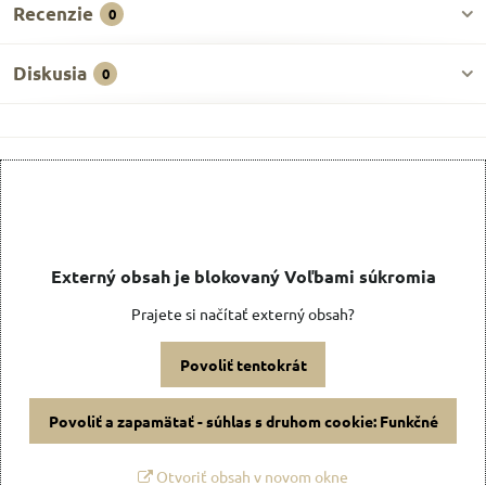
Recenzie
0
Diskusia
0
Externý obsah je blokovaný Voľbami súkromia
Prajete si načítať externý obsah?
Povoliť tentokrát
Povoliť a zapamätať - súhlas s druhom cookie: Funkčné
Otvoriť obsah v novom okne