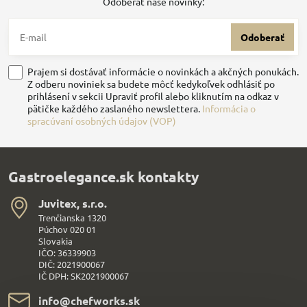
Odoberať naše novinky:
Odoberať
Prajem si dostávať informácie o novinkách a akčných ponukách.
Z odberu noviniek sa budete môcť kedykoľvek odhlásiť po
prihlásení v sekcii Upraviť profil alebo kliknutím na odkaz v
pätičke každého zaslaného newslettera.
Informácia o
spracúvaní osobných údajov (VOP)
Gastroelegance.sk kontakty
Juvitex, s​.r​.o​.
Trenčianska 1320
Púchov 020 01
Slovakia
IČO: 36339903
DIČ: 2021900067
IČ DPH: SK2021900067
info​@chefworks​.sk