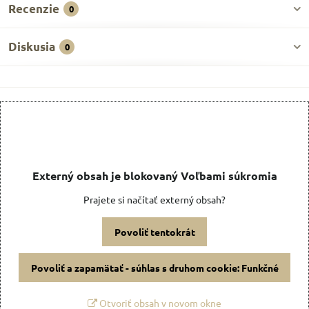
Recenzie
0
Diskusia
0
Externý obsah je blokovaný Voľbami súkromia
Prajete si načítať externý obsah?
Povoliť tentokrát
Povoliť a zapamätať - súhlas s druhom cookie: Funkčné
Otvoriť obsah v novom okne