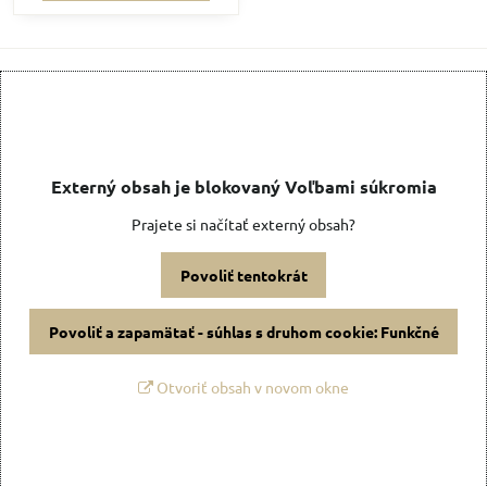
Externý obsah je blokovaný Voľbami súkromia
Prajete si načítať externý obsah?
Povoliť tentokrát
Povoliť a zapamätať - súhlas s druhom cookie: Funkčné
Otvoriť obsah v novom okne