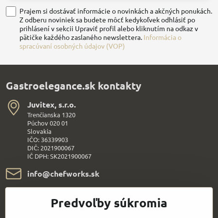
Prajem si dostávať informácie o novinkách a akčných ponukách.
Z odberu noviniek sa budete môcť kedykoľvek odhlásiť po
prihlásení v sekcii Upraviť profil alebo kliknutím na odkaz v
pätičke každého zaslaného newslettera.
Informácia o
spracúvaní osobných údajov (VOP)
Gastroelegance.sk kontakty
Juvitex, s​.r​.o​.
Trenčianska 1320
Púchov 020 01
Slovakia
IČO: 36339903
DIČ: 2021900067
IČ DPH: SK2021900067
info​@chefworks​.sk
+421 907 172 595
Predvoľby súkromia