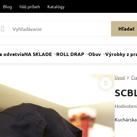
Blog
Náš príbeh
Katalógy
Hľadať
a odvetvia
NA SKLADE
ROLL DRAP
Obuv
Výrobky z pr
Úvod
Či
SCB
Hodnoten
Kuchárska 