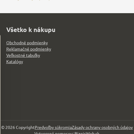
Všetko k nákupu
Obchodné podmienky
Reklamačné podmienky
Veľkostné tabuľky
Katalógy
©
2026
Copyright
Predvoľby súkromia
Zásady ochrany osobných údajov
Vytvorené pomocou:
BiznisWeb.sk