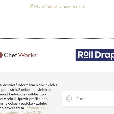
Otvoriť obsah v novom okne
si dostávať informácie o novinkách a
 ponukách. Z odberu noviniek sa
môcť kedykoľvek odhlásiť po
ní v sekcii Upraviť profil alebo
ím na odkaz v pätičke každého
ho newslettera.
Informácia o
aní osobných údajov (VOP)