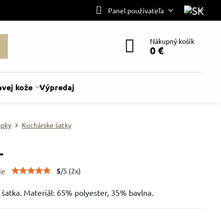
Panel používateľa
Nákupný košík
0 €
avej kože
Výpredaj
apky
Kuchárske šatky
L
ie
5
/
5
(
2
x)
šatka. Materiál: 65% polyester, 35% bavlna.