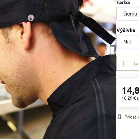
Farba
Výšivka
Ta
14,
18,29 €
Pridať