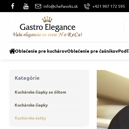
info@chefworks.sk
+421 907 172 595
Oblečenie pre kuchárov
Oblečenie pre čašníkov
Podľ
Kategórie
Kuchárske čiapky so šiltom
Kuchárske čiapky
Kuchárske šatky