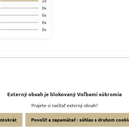
2x
0x
0x
0x
0x
Externý obsah je blokovaný Voľbami súkromia
Prajete si načítať externý obsah?
entokrát
Povoliť a zapamätať - súhlas s druhom cooki