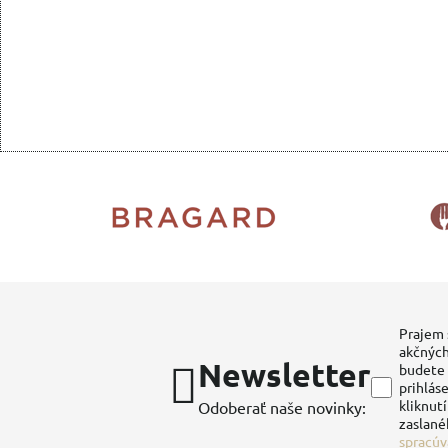
Prajem 
akčných
Newsletter
budete 
prihláse
kliknut
Odoberať naše novinky:
zaslané
spracúv