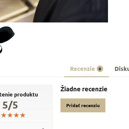
Recenzie
Disk
0
Žiadne recenzie
enie produktu
5/5
Pridať recenziu
★★★★★
★★★★★
★★★★★