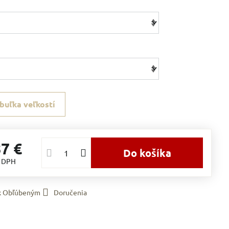
buľka veľkostí
87 €
Do košíka
s DPH
 k Obľúbeným
Doručenia