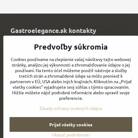
Gastroelegance.sk kontakty
Juvitex, s​.r​.o​.
Predvoľby súkromia
Trenčianska 1320
Púchov 020 01
Cookies používame na zlepšenie vašej návštevy tejto webovej
Slovakia
stránky, analýzu jej výkonnosti a zhromažďovanie údajov o jej
IČO: 36339903
používaní. Na tento účel môžeme použiť nástroje a služby
DIČ: 2021900067
tretích strán a zhromaždené údaje sa môžu preniesť k
IČ DPH: SK2021900067
partnerom v EÚ, USA alebo iných krajinách. Kliknutím na „Prijať
všetky cookies“ vyjadrujete svoj súhlas s týmto spracovaním.
info​@chefworks​.sk
Nižšie môžete nájsť podrobné informácie alebo upraviť svoje
preferencie.
+421 907 172 595
Zásady ochrany osobných údajov
Prijať všetky cookies
Ukázať podrobnosti