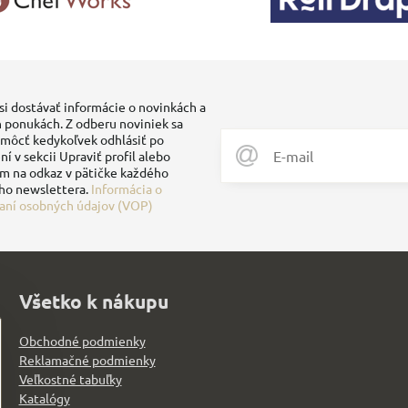
si dostávať informácie o novinkách a
 ponukách. Z odberu noviniek sa
môcť kedykoľvek odhlásiť po
ní v sekcii Upraviť profil alebo
ím na odkaz v pätičke každého
ho newslettera.
Informácia o
aní osobných údajov (VOP)
Všetko k nákupu
Obchodné podmienky
Reklamačné podmienky
Veľkostné tabuľky
Katalógy