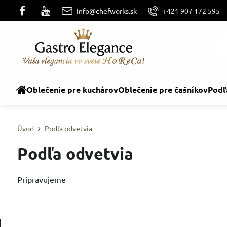
info@chefworks.sk
+421 907 172 595
Oblečenie pre kuchárov
Oblečenie pre čašníkov
Podľ
Úvod
Podľa odvetvia
Podľa odvetvia
Pripravujeme