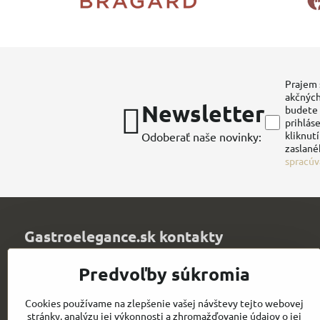
Prajem 
akčných
Newsletter
budete 
prihláse
kliknut
Odoberať naše novinky:
zaslané
spracúv
Gastroelegance.sk kontakty
Juvitex, s​.r​.o​.
Predvoľby súkromia
Trenčianska 1320
Púchov 020 01
Cookies používame na zlepšenie vašej návštevy tejto webovej
Slovakia
stránky, analýzu jej výkonnosti a zhromažďovanie údajov o jej