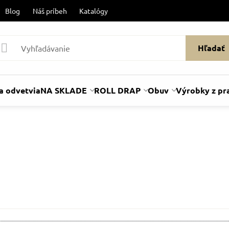
Blog
Náš príbeh
Katalógy
Hľadať
a odvetvia
NA SKLADE
ROLL DRAP
Obuv
Výrobky z pr