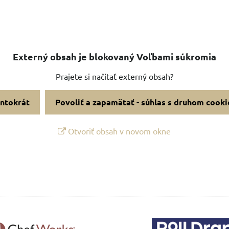
Externý obsah je blokovaný Voľbami súkromia
Prajete si načítať externý obsah?
entokrát
Povoliť a zapamätať - súhlas s druhom cooki
Otvoriť obsah v novom okne