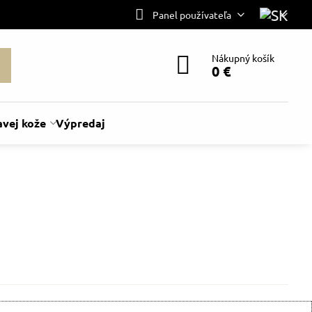
Panel používateľa
Nákupný košík
0 €
avej kože
Výpredaj