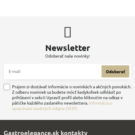
Newsletter
Odoberať naše novinky:
Odoberať
Prajem si dostávať informácie o novinkách a akčných ponukách.
Z odberu noviniek sa budete môcť kedykoľvek odhlásiť po
prihlásení v sekcii Upraviť profil alebo kliknutím na odkaz v
pätičke každého zaslaného newslettera.
Informácia o
spracúvaní osobných údajov (VOP)
Gastroelegance.sk kontakty