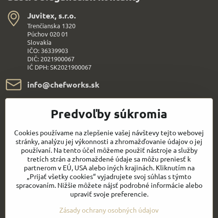
Juvitex, s​.r​.o​.
Trenčianska 1320
Púchov 020 01
Slovakia
IČO: 36339903
DIČ: 2021900067
IČ DPH: SK2021900067
info​@chefworks​.sk
+421 907 172 595
Predvoľby súkromia
Všetko k nákupu
Cookies používame na zlepšenie vašej návštevy tejto webovej
stránky, analýzu jej výkonnosti a zhromažďovanie údajov o jej
používaní. Na tento účel môžeme použiť nástroje a služby
Sledujte naše novinky aj na sieťach:
tretích strán a zhromaždené údaje sa môžu preniesť k
partnerom v EÚ, USA alebo iných krajinách. Kliknutím na
„Prijať všetky cookies“ vyjadrujete svoj súhlas s týmto
Facebook
Youtube
spracovaním. Nižšie môžete nájsť podrobné informácie alebo
upraviť svoje preferencie.
Rýchly kontakt
Zásady ochrany osobných údajov