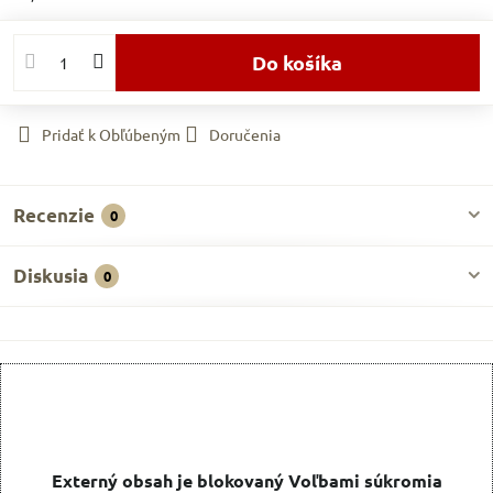
Do košíka
Pridať k Obľúbeným
Doručenia
Recenzie
0
Diskusia
0
Externý obsah je blokovaný Voľbami súkromia