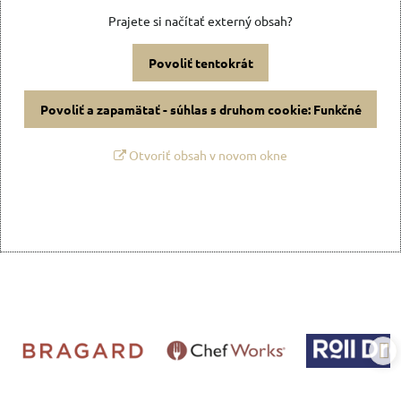
Prajete si načítať externý obsah?
Povoliť tentokrát
Povoliť a zapamätať - súhlas s druhom cookie: Funkčné
Otvoriť obsah v novom okne