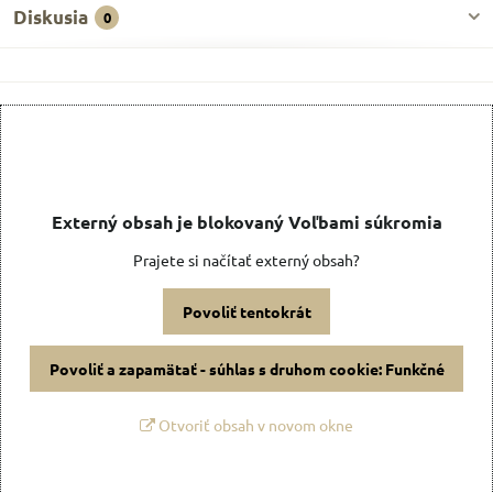
Diskusia
0
Externý obsah je blokovaný Voľbami súkromia
Prajete si načítať externý obsah?
Povoliť tentokrát
Povoliť a zapamätať - súhlas s druhom cookie: Funkčné
Otvoriť obsah v novom okne