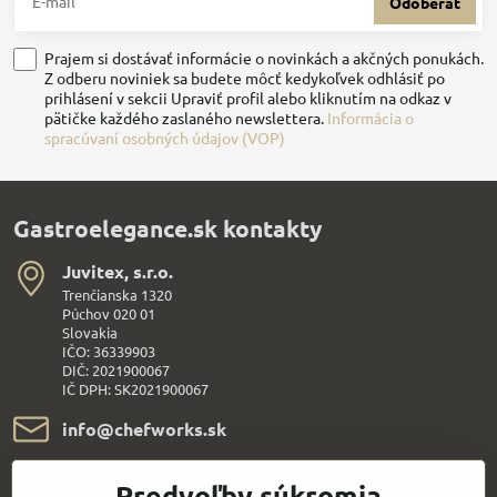
Odoberať
Prajem si dostávať informácie o novinkách a akčných ponukách.
Z odberu noviniek sa budete môcť kedykoľvek odhlásiť po
prihlásení v sekcii Upraviť profil alebo kliknutím na odkaz v
pätičke každého zaslaného newslettera.
Informácia o
spracúvaní osobných údajov (VOP)
Gastroelegance.sk kontakty
Juvitex, s​.r​.o​.
Trenčianska 1320
Púchov 020 01
Slovakia
IČO: 36339903
DIČ: 2021900067
IČ DPH: SK2021900067
info​@chefworks​.sk
+421 907 172 595
Predvoľby súkromia