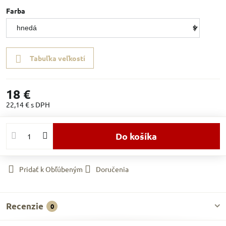
Farba
Tabuľka veľkostí
18 €
22,14 €
s DPH
Do košíka
Pridať k Obľúbeným
Doručenia
Recenzie
0