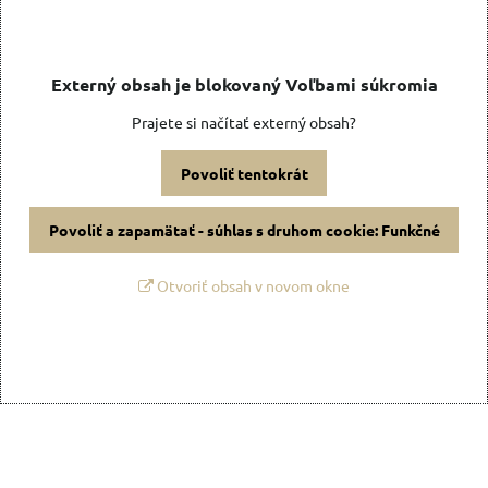
Externý obsah je blokovaný Voľbami súkromia
Prajete si načítať externý obsah?
Povoliť tentokrát
Povoliť a zapamätať - súhlas s druhom cookie: Funkčné
Otvoriť obsah v novom okne