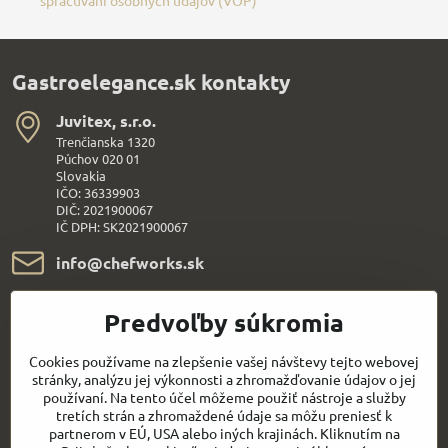
Gastroelegance.sk kontakty
Juvitex, s​.r​.o​.
Trenčianska 1320
Púchov 020 01
Slovakia
IČO: 36339903
DIČ: 2021900067
IČ DPH: SK2021900067
info​@chefworks​.sk
+421 907 172 595
Predvoľby súkromia
Všetko k nákupu
Cookies používame na zlepšenie vašej návštevy tejto webovej
stránky, analýzu jej výkonnosti a zhromažďovanie údajov o jej
používaní. Na tento účel môžeme použiť nástroje a služby
Sledujte naše novinky aj na sieťach:
tretích strán a zhromaždené údaje sa môžu preniesť k
partnerom v EÚ, USA alebo iných krajinách. Kliknutím na