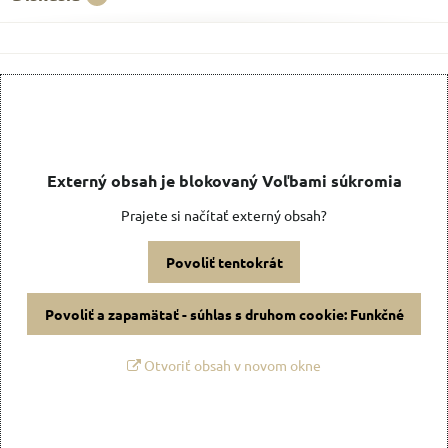
Externý obsah je blokovaný Voľbami súkromia
Prajete si načítať externý obsah?
Povoliť tentokrát
Povoliť a zapamätať - súhlas s druhom cookie: Funkčné
Otvoriť obsah v novom okne