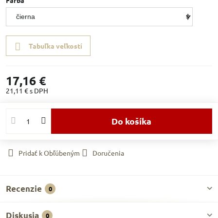
Farba
Tabuľka veľkostí
17,16 €
21,11 €
s DPH
Do košíka
Pridať k Obľúbeným
Doručenia
Recenzie
0
Diskusia
0