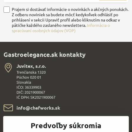
Prajem si dostávať informácie o novinkách a akčných ponukách.
Z odberu noviniek sa budete môcť kedykoľvek odhlásiť po
prihlásení v sekcii Upraviť profil alebo kliknutím na odkaz v
pätičke každého zaslaného newslettera.
Informácia o
spracúvaní osobných údajov (VOP)
Gastroelegance.sk kontakty
Juvitex, s​.r​.o​.
Trenčianska 1320
Púchov 020 01
Slovakia
IČO: 36339903
DIČ: 2021900067
IČ DPH: SK2021900067
info​@chefworks​.sk
+421 907 172 595
Predvoľby súkromia