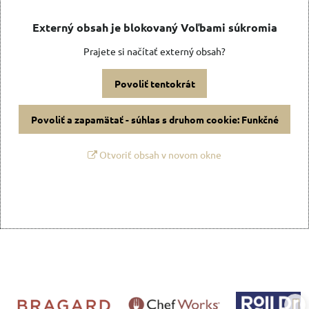
Externý obsah je blokovaný Voľbami súkromia
Prajete si načítať externý obsah?
Povoliť tentokrát
Povoliť a zapamätať - súhlas s druhom cookie: Funkčné
Otvoriť obsah v novom okne