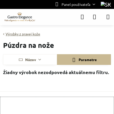
Panel používateľa
Výrobky z pravej kože
Púzdra na nože
Názov
Parametre