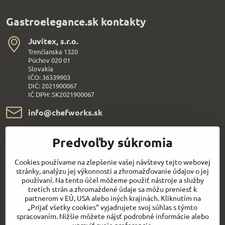
Gastroelegance.sk kontakty
Juvitex, s​.r​.o​.
Trenčianska 1320
Púchov 020 01
Slovakia
IČO: 36339903
DIČ: 2021900067
IČ DPH: SK2021900067
info​@chefworks​.sk
+421 907 172 595
Predvoľby súkromia
Všetko k nákupu
Cookies používame na zlepšenie vašej návštevy tejto webovej
stránky, analýzu jej výkonnosti a zhromažďovanie údajov o jej
používaní. Na tento účel môžeme použiť nástroje a služby
Sledujte naše novinky aj na sieťach:
tretích strán a zhromaždené údaje sa môžu preniesť k
partnerom v EÚ, USA alebo iných krajinách. Kliknutím na
„Prijať všetky cookies“ vyjadrujete svoj súhlas s týmto
Facebook
Youtube
spracovaním. Nižšie môžete nájsť podrobné informácie alebo