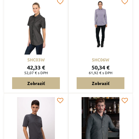
SHC03W
SHC06W
42,33 €
50,34 €
52,07 €
s DPH
61,92 €
s DPH
Zobraziť
Zobraziť