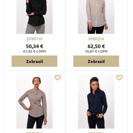
SFB01W
SFB02W
50,34 €
62,50 €
61,92 €
s DPH
76,87 €
s DPH
Zobraziť
Zobraziť