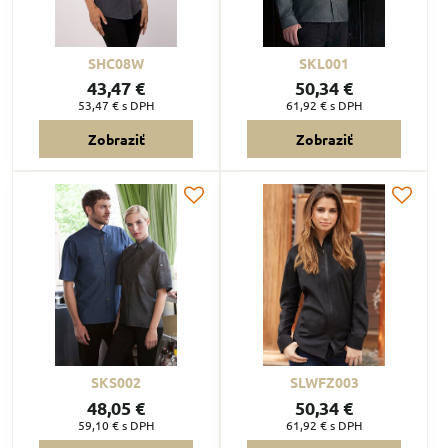
SHC08W
SKL001
43,47 €
50,34 €
53,47 €
s DPH
61,92 €
s DPH
Zobraziť
Zobraziť
SKS002
SLWFZ003
48,05 €
50,34 €
59,10 €
s DPH
61,92 €
s DPH