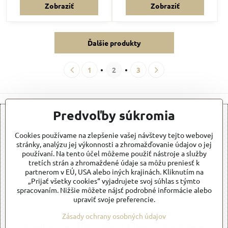
Zobraziť
Zobraziť
Ďalšie produkty
1
2
3
Predvoľby súkromia
Cookies používame na zlepšenie vašej návštevy tejto webovej
stránky, analýzu jej výkonnosti a zhromažďovanie údajov o jej
používaní. Na tento účel môžeme použiť nástroje a služby
Externý obsah je blokovaný Voľbami súkromia
tretích strán a zhromaždené údaje sa môžu preniesť k
partnerom v EÚ, USA alebo iných krajinách. Kliknutím na
Prajete si načítať externý obsah?
„Prijať všetky cookies“ vyjadrujete svoj súhlas s týmto
spracovaním. Nižšie môžete nájsť podrobné informácie alebo
upraviť svoje preferencie.
Povoliť tentokrát
Zásady ochrany osobných údajov
Povoliť a zapamätať - súhlas s druhom cookie: Funkčné