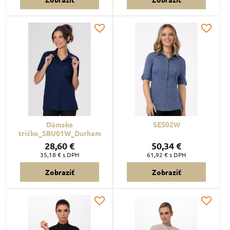
Dámske
SES02W
tričko_SBU01W_Durham
28,60 €
50,34 €
35,18 €
s DPH
61,92 €
s DPH
Zobraziť
Zobraziť