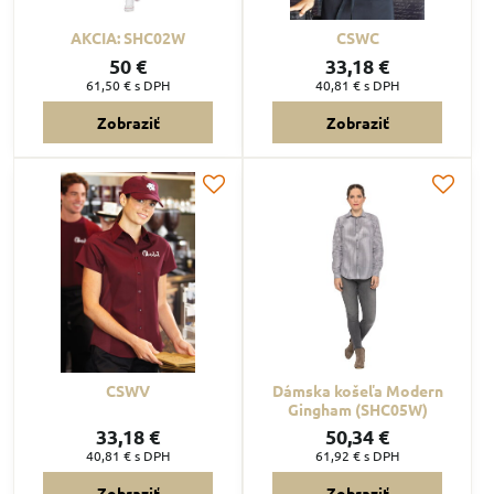
AKCIA: SHC02W
CSWC
50 €
33,18 €
61,50 €
s DPH
40,81 €
s DPH
Zobraziť
Zobraziť
CSWV
Dámska košeľa Modern
Gingham (SHC05W)
33,18 €
50,34 €
40,81 €
s DPH
61,92 €
s DPH
Zobraziť
Zobraziť