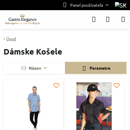
Panel používateľa
Úvod
Dámske Košele
Názov
Parametre