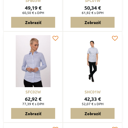
SFB03W
SFC01W
49,19 €
50,34 €
60,50 €
s DPH
61,92 €
s DPH
Zobraziť
Zobraziť
SFC02W
SHC01W
62,92 €
42,33 €
77,39 €
s DPH
52,07 €
s DPH
Zobraziť
Zobraziť