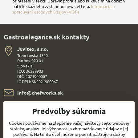
prihlásení v sekcii Upraviť profil alebo kliknutím na odkaz v
pätičke každého zaslaného newslettera.
Informácia o
spracúvaní osobných údajov (VOP)
Gastroelegance.sk kontakty
Juvitex, s​.r​.o​.
Trenčianska 1320
Púchov 020 01
Slovakia
IČO: 36339903
DIČ: 2021900067
IČ DPH: SK2021900067
info​@chefworks​.sk
+421 907 172 595
Predvoľby súkromia
Všetko k nákupu
Cookies používame na zlepšenie vašej návštevy tejto webovej
stránky, analýzu jej výkonnosti a zhromažďovanie údajov o jej
používaní. Na tento účel môžeme použiť nástroje a služby