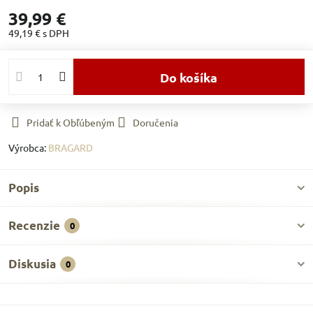
39,99 €
49,19 €
s DPH
Do košíka
Pridať k Obľúbeným
Doručenia
Výrobca:
BRAGARD
Popis
Recenzie
0
Diskusia
0