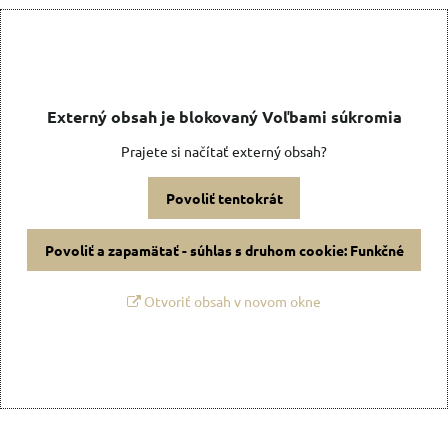
Externý obsah je blokovaný Voľbami súkromia
Prajete si načítať externý obsah?
Povoliť tentokrát
Povoliť a zapamätať - súhlas s druhom cookie: Funkčné
Otvoriť obsah v novom okne