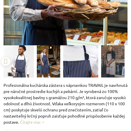
Profesionálna kuchárska zástera s náprsenkou TRAVAIL je navrhnutá
pre náročné prostredie kuchýň a pekární. Je vyrobená zo 100%
vysokokvalitnej bavlny s gramážou 210 g/m², ktorá zaručuje vysokú
odolnosť a dlhú životnosť. Vďaka veľkorysým rozmerom (110 x 100
cm) poskytuje skvelú ochranu pred znečistením, zatiaľ čo
nastaviteľný krčný popruh zaisťuje pohodlné prispôsobenie každej
postave.
Čítajte viac