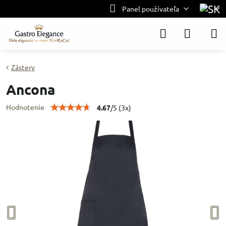
Panel používateľa
Zástery
Ancona
Hodnotenie
4.67
/
5
(
3
x)