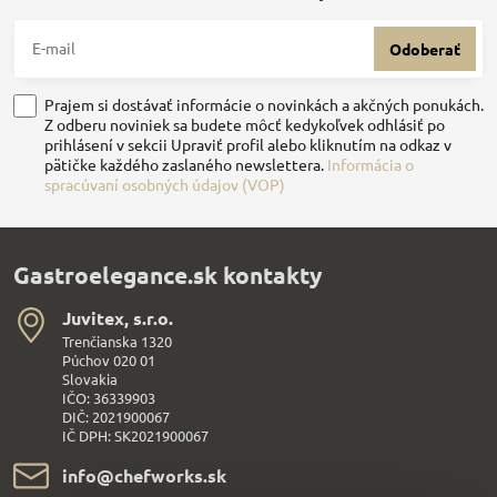
Odoberať
Prajem si dostávať informácie o novinkách a akčných ponukách.
Z odberu noviniek sa budete môcť kedykoľvek odhlásiť po
prihlásení v sekcii Upraviť profil alebo kliknutím na odkaz v
pätičke každého zaslaného newslettera.
Informácia o
spracúvaní osobných údajov (VOP)
Gastroelegance.sk kontakty
Juvitex, s​.r​.o​.
Trenčianska 1320
Púchov 020 01
Slovakia
IČO: 36339903
DIČ: 2021900067
IČ DPH: SK2021900067
info​@chefworks​.sk