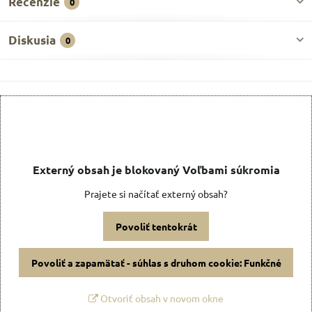
Recenzie
0
Diskusia
0
Externý obsah je blokovaný Voľbami súkromia
Prajete si načítať externý obsah?
Povoliť tentokrát
Povoliť a zapamätať - súhlas s druhom cookie: Funkčné
Otvoriť obsah v novom okne