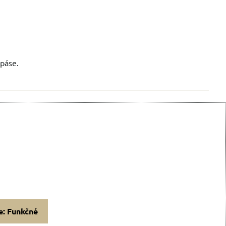
 páse.
e: Funkčné