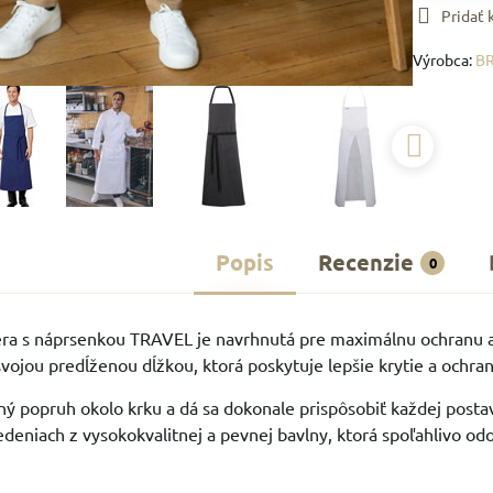
Pridať
Výrobca:
B
Popis
Recenzie
0
era s náprsenkou TRAVEL je navrhnutá pre maximálnu ochranu a
svojou predĺženou dĺžkou, ktorá poskytuje lepšie krytie a ochran
ý popruh okolo krku a dá sa dokonale prispôsobiť každej posta
deniach z vysokokvalitnej a pevnej bavlny, ktorá spoľahlivo 