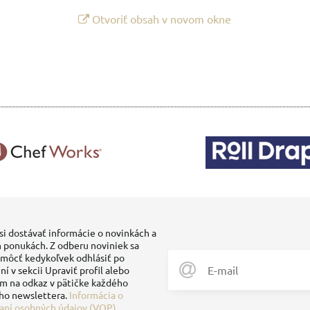
Otvoriť obsah v novom okne
si dostávať informácie o novinkách a
 ponukách. Z odberu noviniek sa
môcť kedykoľvek odhlásiť po
ní v sekcii Upraviť profil alebo
ím na odkaz v pätičke každého
ho newslettera.
Informácia o
aní osobných údajov (VOP)