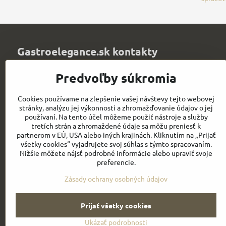
Gastroelegance.sk kontakty
Juvitex, s​.r​.o​.
Predvoľby súkromia
Trenčianska 1320
Púchov 020 01
Cookies používame na zlepšenie vašej návštevy tejto webovej
Slovakia
stránky, analýzu jej výkonnosti a zhromažďovanie údajov o jej
IČO: 36339903
používaní. Na tento účel môžeme použiť nástroje a služby
DIČ: 2021900067
tretích strán a zhromaždené údaje sa môžu preniesť k
IČ DPH: SK2021900067
partnerom v EÚ, USA alebo iných krajinách. Kliknutím na „Prijať
všetky cookies“ vyjadrujete svoj súhlas s týmto spracovaním.
info​@chefworks​.sk
Nižšie môžete nájsť podrobné informácie alebo upraviť svoje
preferencie.
+421 907 172 595
Zásady ochrany osobných údajov
Prijať všetky cookies
Ukázať podrobnosti