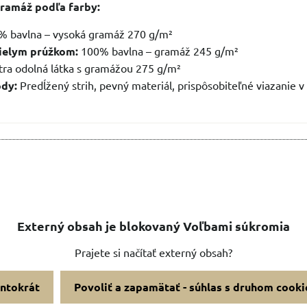
gramáž podľa farby:
 bavlna – vysoká gramáž 270 g/m²
bielym prúžkom:
100% bavlna – gramáž 245 g/m²
ra odolná látka s gramážou 275 g/m²
ody:
Predĺžený strih, pevný materiál, prispôsobiteľné viazanie v
Externý obsah je blokovaný Voľbami súkromia
Prajete si načítať externý obsah?
entokrát
Povoliť a zapamätať - súhlas s druhom cooki