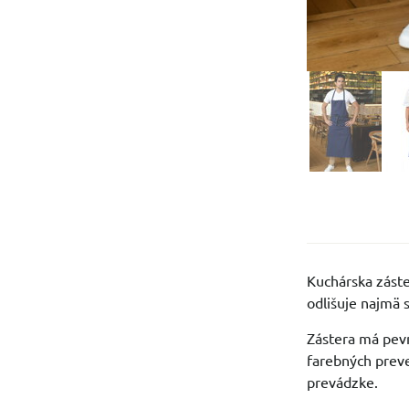
Kuchárska zást
odlišuje najmä 
Zástera má pevn
farebných preve
prevádzke.