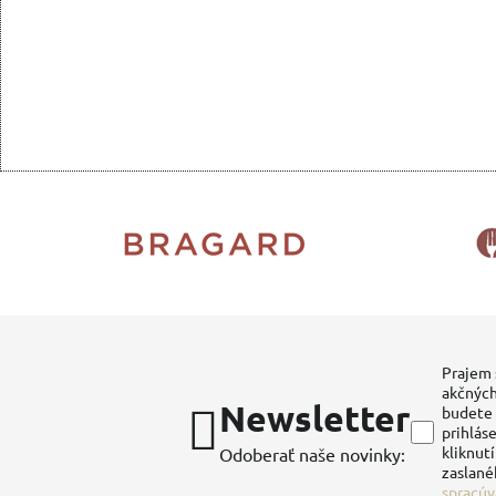
Prajem 
akčných
Newsletter
budete 
prihláse
kliknut
Odoberať naše novinky:
zaslané
spracúv