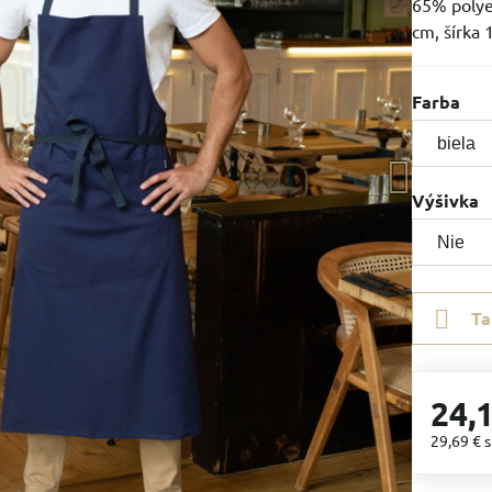
65% polye
cm, šírka
Farba
Výšivka
Ta
24,
29,69 €