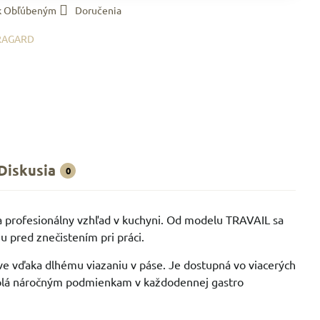
 k Obľúbeným
Doručenia
RAGARD
Diskusia
0
 profesionálny vzhľad v kuchyni. Od modelu TRAVAIL sa
u pred znečistením pri práci.
ve vďaka dlhému viazaniu v páse. Je dostupná vo viacerých
odolá náročným podmienkam v každodennej gastro