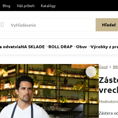
Blog
Náš príbeh
Katalógy
Hľadať
a odvetvia
NA SKLADE
ROLL DRAP
Obuv
Výrobky z pr
Úvod
BR
Zást
vre
Hodnoten
Zástera o