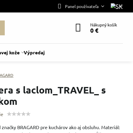
Panel používateľa
Nákupný košík
0 €
avej kože
Výpredaj
AGARD
era s laclom_TRAVEL_ s
ckom
ie
d značky BRAGARD pre kuchárov ako aj obsluhu. Materiál: