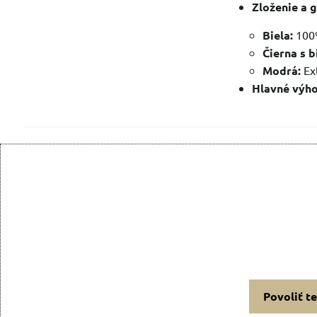
Zloženie a 
Biela:
100%
Čierna s 
Modrá:
Ext
Hlavné výh
Povoliť t