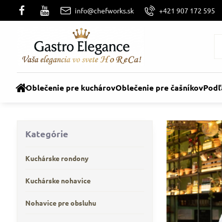
info@chefworks.sk
+421 907 172 595
Oblečenie pre kuchárov
Oblečenie pre čašníkov
Podľ
Kategórie
Kuchárske rondony
Kuchárske nohavice
Nohavice pre obsluhu