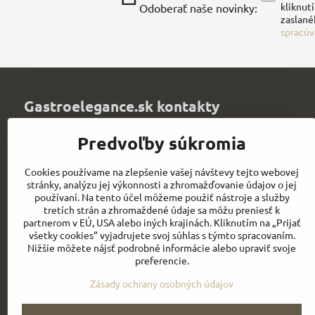
kliknut
Odoberať naše novinky:
zaslané
spracúv
Gastroelegance.sk kontakty
Juvitex, s​.r​.o​.
Predvoľby súkromia
Trenčianska 1320
Púchov 020 01
Cookies používame na zlepšenie vašej návštevy tejto webovej
Slovakia
stránky, analýzu jej výkonnosti a zhromažďovanie údajov o jej
IČO: 36339903
používaní. Na tento účel môžeme použiť nástroje a služby
DIČ: 2021900067
tretích strán a zhromaždené údaje sa môžu preniesť k
IČ DPH: SK2021900067
partnerom v EÚ, USA alebo iných krajinách. Kliknutím na „Prijať
všetky cookies“ vyjadrujete svoj súhlas s týmto spracovaním.
info​@chefworks​.sk
Nižšie môžete nájsť podrobné informácie alebo upraviť svoje
preferencie.
+421 907 172 595
Zásady ochrany osobných údajov