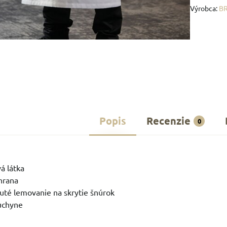
Výrobca:
B
Popis
Recenzie
0
á látka
hrana
té lemovanie na skrytie šnúrok
uchyne