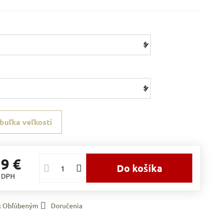
buľka veľkostí
39 €
Do košíka
s DPH
 k Obľúbeným
Doručenia