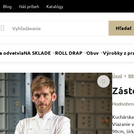
Blog
Náš príbeh
Katalógy
Hľadať
a odvetvia
NA SKLADE
ROLL DRAP
Obuv
Výrobky z pr
Úvod
BR
Zás
Hodnoten
Kuchárska
Viazanie v
90cm, šír