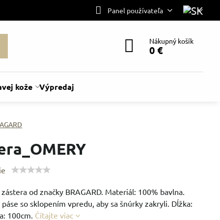
Panel používateľa
Nákupný košík
0 €
avej kože
Výpredaj
AGARD
tera_OMERY
ie
 zástera od značky BRAGARD. Materiál: 100% bavlna.
 páse so sklopením vpredu, aby sa šnúrky zakryli. Dĺžka:
ka: 100cm.
Čítajte viac