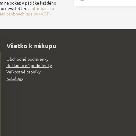
ím na odkaz v pätičke každého
ho newslettera.
Informácia o
aní osobných údajov (VOP)
Všetko k nákupu
Obchodné podmienky
Reklamačné podmienky
Veľkostné tabuľky
Katalógy