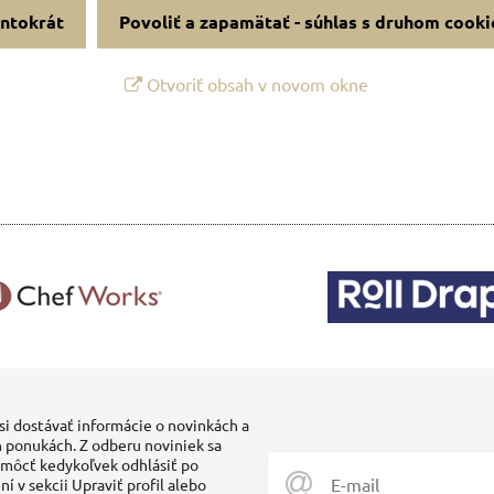
entokrát
Povoliť a zapamätať - súhlas s druhom cooki
Otvoriť obsah v novom okne
si dostávať informácie o novinkách a
 ponukách. Z odberu noviniek sa
môcť kedykoľvek odhlásiť po
ní v sekcii Upraviť profil alebo