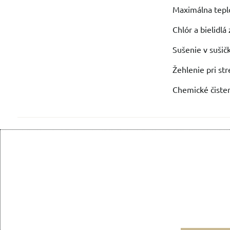
Maximálna teplo
Chlór a bielidl
Sušenie v sušič
Žehlenie pri st
Chemické čisten