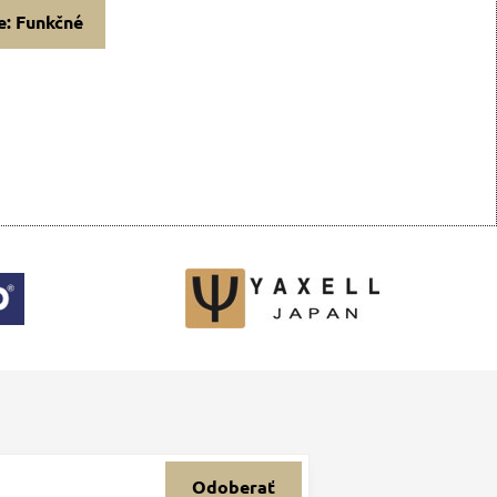
e: Funkčné
Odoberať