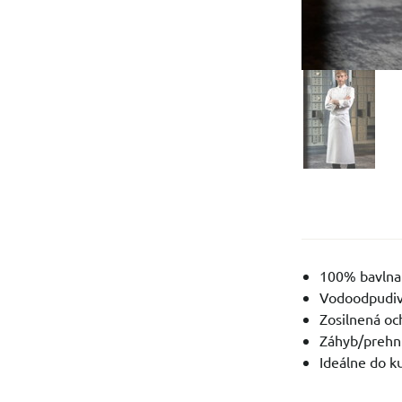
100% bavlna
Vodoodpudiv
Zosilnená oc
Záhyb/prehnu
Ideálne do k