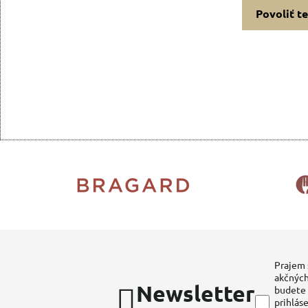
Povoliť t
Prajem 
akčných
Newsletter
budete 
prihláse