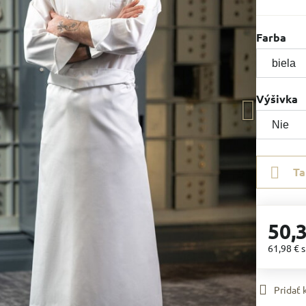
Farba
Výšivka
Ta
50,
61,98 €
Pridať