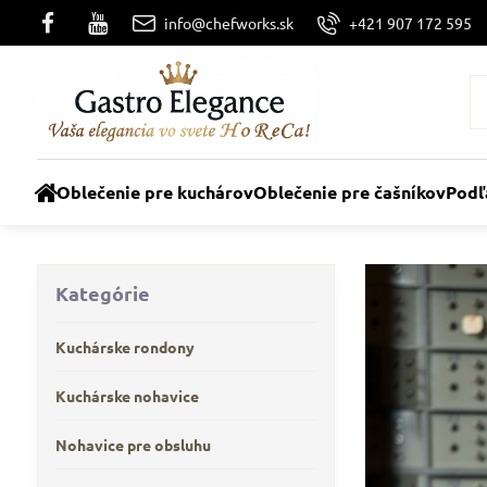
info@chefworks.sk
+421 907 172 595
Oblečenie pre kuchárov
Oblečenie pre čašníkov
Podľ
Kategórie
Kuchárske rondony
Kuchárske nohavice
Nohavice pre obsluhu