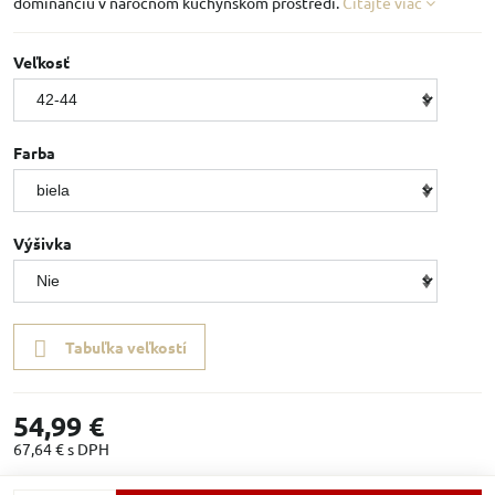
dominanciu v náročnom kuchynskom prostredí.
Čítajte viac
Veľkosť
Farba
Výšivka
Tabuľka veľkostí
54,99 €
67,64 €
s DPH