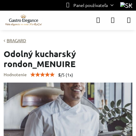
Panel používateľa
BRAGARD
Odolný kucharský
rondon_MENUIRE
Hodnotenie
5
/
5
(
1
x)