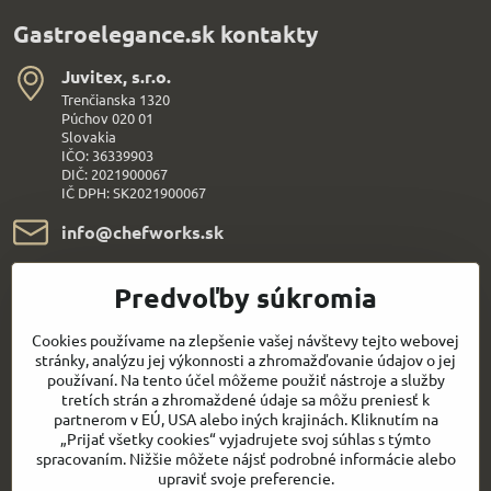
Gastroelegance.sk kontakty
Juvitex, s​.r​.o​.
Trenčianska 1320
Púchov 020 01
Slovakia
IČO: 36339903
DIČ: 2021900067
IČ DPH: SK2021900067
info​@chefworks​.sk
+421 907 172 595
Predvoľby súkromia
Všetko k nákupu
Cookies používame na zlepšenie vašej návštevy tejto webovej
stránky, analýzu jej výkonnosti a zhromažďovanie údajov o jej
používaní. Na tento účel môžeme použiť nástroje a služby
Sledujte naše novinky aj na sieťach:
tretích strán a zhromaždené údaje sa môžu preniesť k
partnerom v EÚ, USA alebo iných krajinách. Kliknutím na
„Prijať všetky cookies“ vyjadrujete svoj súhlas s týmto
Facebook
Youtube
spracovaním. Nižšie môžete nájsť podrobné informácie alebo
upraviť svoje preferencie.