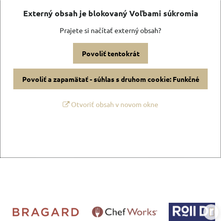
Externý obsah je blokovaný Voľbami súkromia
Prajete si načítať externý obsah?
Povoliť tentokrát
Povoliť a zapamätať - súhlas s druhom cookie: Funkčné
Otvoriť obsah v novom okne