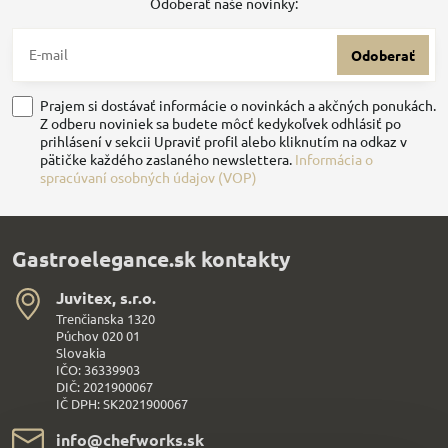
Odoberať naše novinky:
Odoberať
Prajem si dostávať informácie o novinkách a akčných ponukách.
Z odberu noviniek sa budete môcť kedykoľvek odhlásiť po
prihlásení v sekcii Upraviť profil alebo kliknutím na odkaz v
pätičke každého zaslaného newslettera.
Informácia o
spracúvaní osobných údajov (VOP)
Gastroelegance.sk kontakty
Juvitex, s​.r​.o​.
Trenčianska 1320
Púchov 020 01
Slovakia
IČO: 36339903
DIČ: 2021900067
IČ DPH: SK2021900067
info​@chefworks​.sk