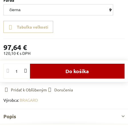
Farba
Tabuľka veľkostí
97,64 €
120,10 €
s DPH
Do košíka
Pridať k Obľúbeným
Doručenia
Výrobca:
BRAGARD
Popis