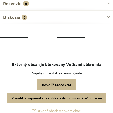
Recenzie
0
Diskusia
0
Externý obsah je blokovaný Voľbami súkromia
Prajete si načítať externý obsah?
Povoliť tentokrát
Povoliť a zapamätať - súhlas s druhom cookie: Funkčné
Otvoriť obsah v novom okne