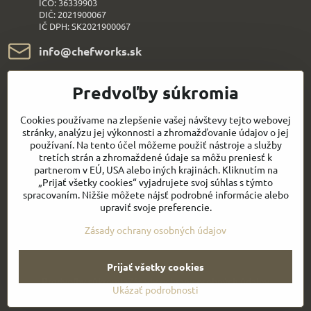
IČO: 36339903
DIČ: 2021900067
IČ DPH: SK2021900067
info​@chefworks​.sk
+421 907 172 595
Predvoľby súkromia
Všetko k nákupu
Cookies používame na zlepšenie vašej návštevy tejto webovej
stránky, analýzu jej výkonnosti a zhromažďovanie údajov o jej
používaní. Na tento účel môžeme použiť nástroje a služby
Sledujte naše novinky aj na sieťach:
tretích strán a zhromaždené údaje sa môžu preniesť k
partnerom v EÚ, USA alebo iných krajinách. Kliknutím na
„Prijať všetky cookies“ vyjadrujete svoj súhlas s týmto
Facebook
Youtube
spracovaním. Nižšie môžete nájsť podrobné informácie alebo
upraviť svoje preferencie.
Rýchly kontakt
Zásady ochrany osobných údajov
©
2026
Copyright
Prijať všetky cookies
Predvoľby súkromia
Zásady ochrany osobných údajov
Ukázať podrobnosti
Vytvorené pomocou:
BiznisWeb.sk