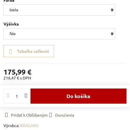
Farba
Výšivka
Tabuľka veľkostí
175,99 €
216,47 €
s DPH
Do košíka
Pridať k Obľúbeným
Doručenia
Výrobca:
BRAGARD