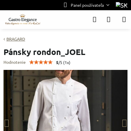
Panel používateľa
BRAGARD
Pánsky rondon_JOEL
Hodnotenie
5
/
5
(
1
x)