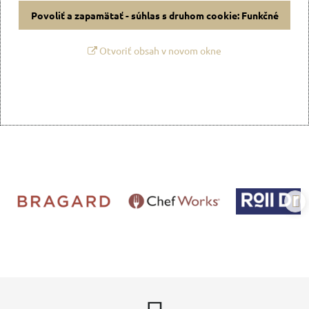
Povoliť a zapamätať - súhlas s druhom cookie: Funkčné
Otvoriť obsah v novom okne