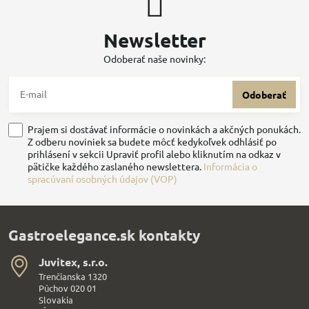
Newsletter
Odoberať naše novinky:
Odoberať
Prajem si dostávať informácie o novinkách a akčných ponukách.
Z odberu noviniek sa budete môcť kedykoľvek odhlásiť po
prihlásení v sekcii Upraviť profil alebo kliknutím na odkaz v
pätičke každého zaslaného newslettera.
Informácia o
spracúvaní osobných údajov (VOP)
Gastroelegance.sk kontakty
Juvitex, s​.r​.o​.
Trenčianska 1320
Púchov 020 01
Slovakia