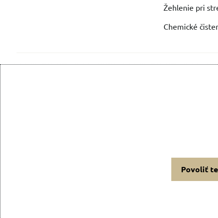
Žehlenie pri st
Chemické čisten
Povoliť t