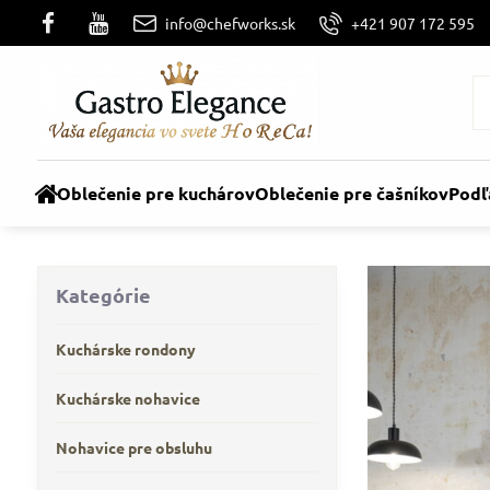
info@chefworks.sk
+421 907 172 595
Oblečenie pre kuchárov
Oblečenie pre čašníkov
Podľ
Kategórie
Kuchárske rondony
Kuchárske nohavice
Nohavice pre obsluhu