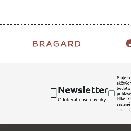
Prajem 
akčných
Newsletter
budete 
prihláse
kliknut
Odoberať naše novinky:
zaslané
spracúv