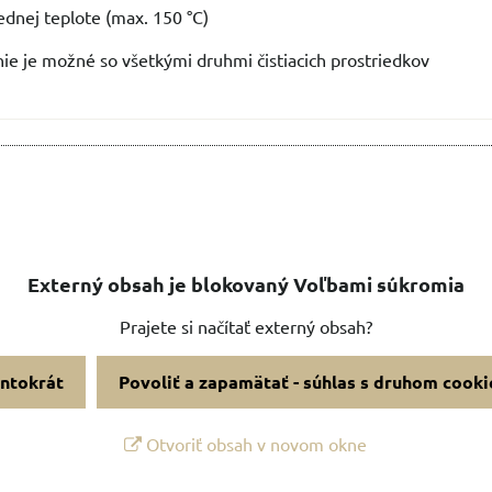
rednej teplote (max. 150 °C)
ie je možné so všetkými druhmi čistiacich prostriedkov
Externý obsah je blokovaný Voľbami súkromia
Prajete si načítať externý obsah?
entokrát
Povoliť a zapamätať - súhlas s druhom cooki
Otvoriť obsah v novom okne