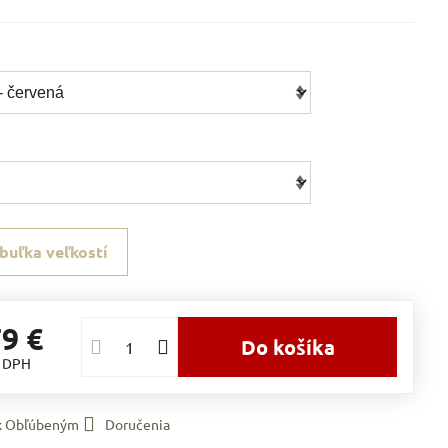
buľka veľkostí
79 €
Do košíka
s DPH
 k Obľúbeným
Doručenia