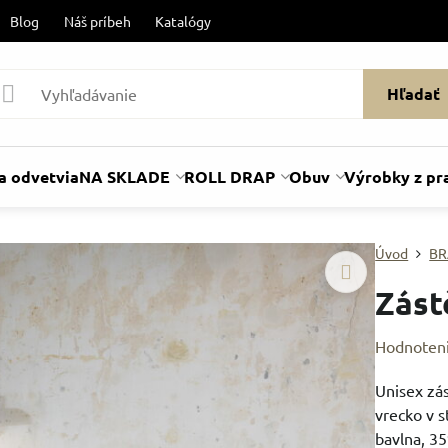
Blog
Náš príbeh
Katalógy
Hľadať
a odvetvia
NA SKLADE
ROLL DRAP
Obuv
Výrobky z pr
Úvod
BR
Zás
Hodnoten
Unisex zás
vrecko v 
bavlna, 3