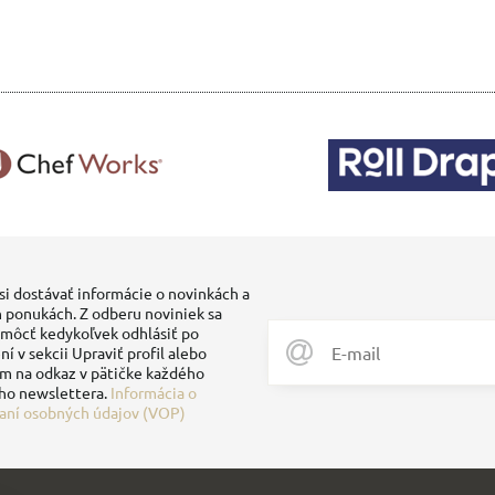
si dostávať informácie o novinkách a
 ponukách. Z odberu noviniek sa
môcť kedykoľvek odhlásiť po
ní v sekcii Upraviť profil alebo
ím na odkaz v pätičke každého
ho newslettera.
Informácia o
aní osobných údajov (VOP)