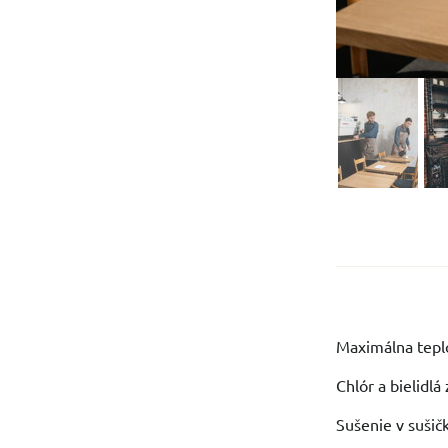
Maximálna teplo
Chlór a bielidl
Sušenie v sušič