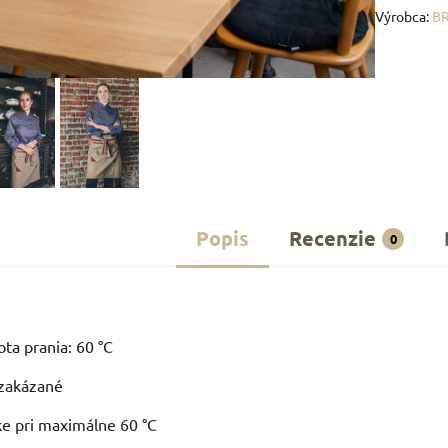
Výrobca:
B
Popis
Recenzie
0
ta prania: 60 °C
á zakázané
ke pri maximálne 60 °C