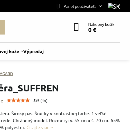
Panel používateľa
Nákupný košík
0 €
avej kože
Výpredaj
AGARD
těra_SUFFREN
ie
5
/
5
(
1
x)
tera. Široký pás. Šnúrky v kontrastnej farbe. 1 veľké
strede. Chránený model. Rozmery: v. 55 cm x š. 70 cm. 65%
5% polyester.
Čítajte viac