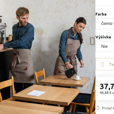
Farba
Výšivka
Ta
37,
46,48 €
Pridať