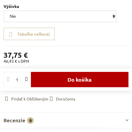
Výšivka
Tabuľka veľkostí
37,75 €
46,43 €
s DPH
Do košíka
Pridať k Obľúbeným
Doručenia
Recenzie
0