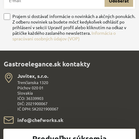
Odoberať
Prajem si dostávať informácie o novinkách a akčných ponukách.
Z odberu noviniek sa budete môcť kedykoľvek odhlásiť po
prihlásení v sekcii Upraviť profil alebo kliknutím na odkaz v
pätičke každého zaslaného newslettera.
Informácia o
spracúvaní osobných údajov (VOP)
Gastroelegance.sk kontakty
Juvitex, s​.r​.o​.
Trenčianska 1320
Púchov 020 01
Slovakia
IČO: 36339903
DIČ: 2021900067
IČ DPH: SK2021900067
info​@chefworks​.sk
+421 907 172 595
Predvoľby súkromia