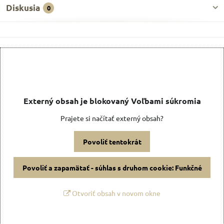
Diskusia
0
Externý obsah je blokovaný Voľbami súkromia
Prajete si načítať externý obsah?
Povoliť tentokrát
Povoliť a zapamätať - súhlas s druhom cookie: Funkčné
Otvoriť obsah v novom okne