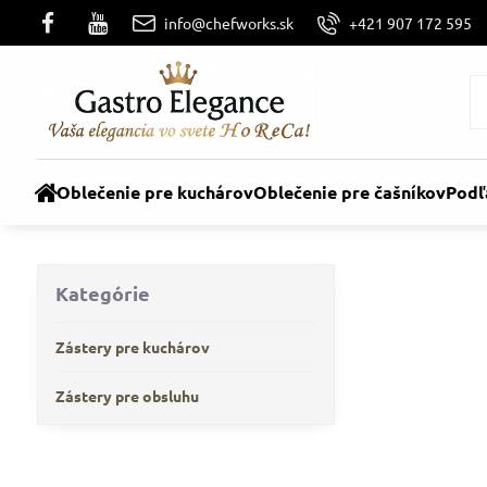
info@chefworks.sk
+421 907 172 595
Oblečenie pre kuchárov
Oblečenie pre čašníkov
Podľ
Kategórie
Zástery pre kuchárov
Zástery pre obsluhu