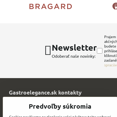
Prajem 
akčných
Newsletter
budete 
prihláse
kliknut
Odoberať naše novinky:
zaslané
spracúv
Gastroelegance.sk kontakty
Juvitex, s​.r​.o​.
Predvoľby súkromia
Trenčianska 1320
Púchov 020 01
Cookies používame na zlepšenie vašej návštevy tejto webovej