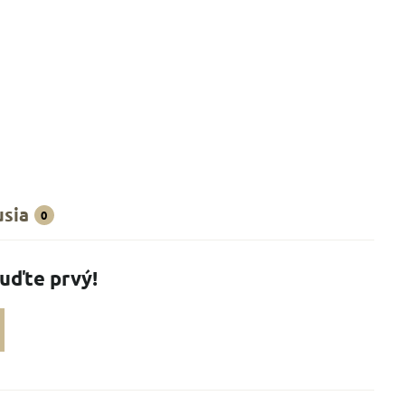
usia
0
Buďte prvý!