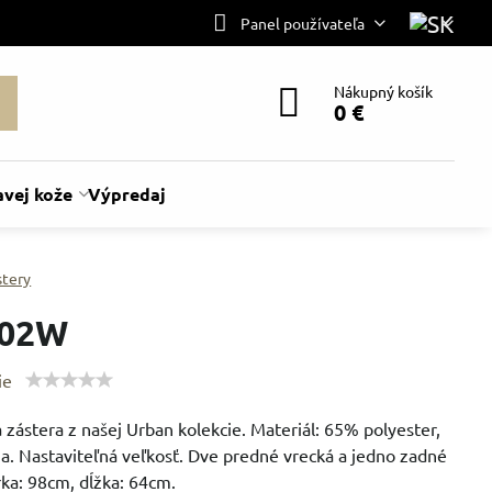
Panel používateľa
Nákupný košík
0 €
avej kože
Výpredaj
stery
02W
ie
 zástera z našej Urban kolekcie. Materiál: 65% polyester,
a. Nastaviteľná veľkosť. Dve predné vrecká a jedno zadné
rka: 98cm, dĺžka: 64cm.