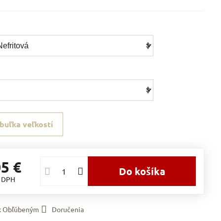
buľka veľkostí
05 €
Do košíka
s DPH
 k Obľúbeným
Doručenia