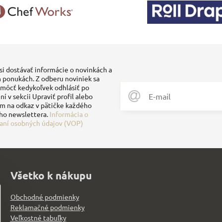
si dostávať informácie o novinkách a
 ponukách. Z odberu noviniek sa
môcť kedykoľvek odhlásiť po
ní v sekcii Upraviť profil alebo
ím na odkaz v pätičke každého
ho newslettera.
Informácia o
aní osobných údajov (VOP)
Všetko k nákupu
Obchodné podmienky
Reklamačné podmienky
Veľkostné tabuľky