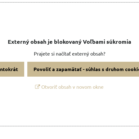
Externý obsah je blokovaný Voľbami súkromia
Prajete si načítať externý obsah?
entokrát
Povoliť a zapamätať - súhlas s druhom cooki
Otvoriť obsah v novom okne