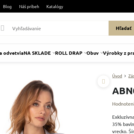
Blog
Náš príbeh
Katalógy
Hľadať
a odvetvia
NA SKLADE
ROLL DRAP
Obuv
Výrobky z pr
Úvod
Zá
ABN
Hodnoten
Exkluzívna
35% bavln
vrecko. Ší