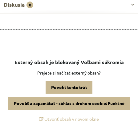
Diskusia
0
Externý obsah je blokovaný Voľbami súkromia
Prajete si načítať externý obsah?
Povoliť tentokrát
Povoliť a zapamätať - súhlas s druhom cookie: Funkčné
Otvoriť obsah v novom okne