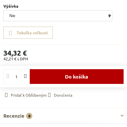
Výšivka
Tabuľka veľkostí
34,32 €
42,21 €
s DPH
Do košíka
Pridať k Obľúbeným
Doručenia
Recenzie
0