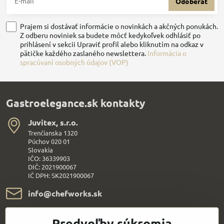
Odoberať
Prajem si dostávať informácie o novinkách a akčných ponukách.
Z odberu noviniek sa budete môcť kedykoľvek odhlásiť po
prihlásení v sekcii Upraviť profil alebo kliknutím na odkaz v
pätičke každého zaslaného newslettera.
Informácia o
spracúvaní osobných údajov (VOP)
Gastroelegance.sk kontakty
Juvitex, s​.r​.o​.
Trenčianska 1320
Púchov 020 01
Slovakia
IČO: 36339903
DIČ: 2021900067
IČ DPH: SK2021900067
info​@chefworks​.sk
+421 907 172 595
Predvoľby súkromia