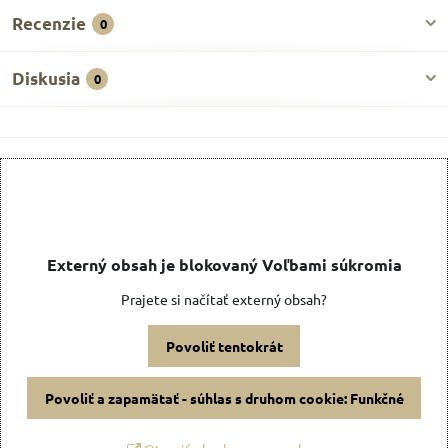
Recenzie
0
Diskusia
0
Externý obsah je blokovaný Voľbami súkromia
Prajete si načítať externý obsah?
Povoliť tentokrát
Povoliť a zapamätať - súhlas s druhom cookie: Funkčné