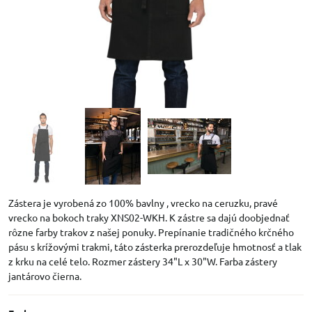
Zástera je vyrobená zo 100% bavlny , vrecko na ceruzku, pravé
vrecko na bokoch traky XNS02-WKH. K zástre sa dajú doobjednať
rôzne farby trakov z našej ponuky. Prepínanie tradičného krčného
pásu s krížovými trakmi, táto zásterka prerozdeľuje hmotnosť a tlak
z krku na celé telo. Rozmer zástery 34"L x 30"W. Farba zástery
jantárovo čierna.