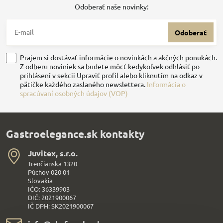
Odoberať naše novinky:
Odoberať
Prajem si dostávať informácie o novinkách a akčných ponukách.
Z odberu noviniek sa budete môcť kedykoľvek odhlásiť po
prihlásení v sekcii Upraviť profil alebo kliknutím na odkaz v
pätičke každého zaslaného newslettera.
Informácia o
spracúvaní osobných údajov (VOP)
Gastroelegance.sk kontakty
Juvitex, s​.r​.o​.
Trenčianska 1320
Púchov 020 01
Slovakia
IČO: 36339903
DIČ: 2021900067
IČ DPH: SK2021900067