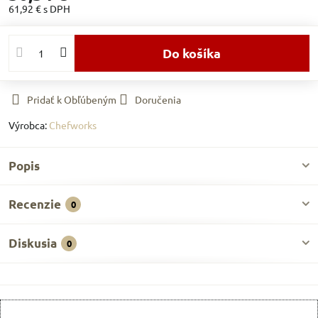
61,92 €
s DPH
Do košíka
Pridať k Obľúbeným
Doručenia
Výrobca:
Chefworks
Popis
Recenzie
0
Diskusia
0