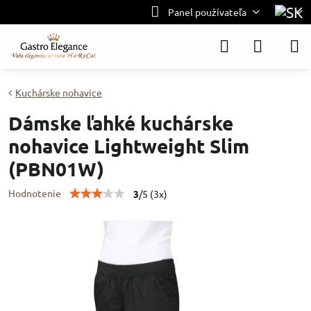
Panel používateľa
Kuchárske nohavice
Dámske ľahké kuchárske
nohavice Lightweight Slim
(PBN01W)
Hodnotenie
3
/
5
(
3
x)