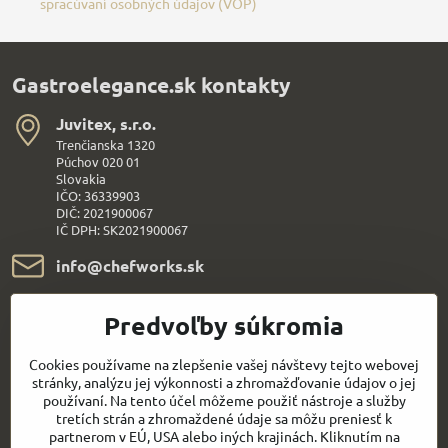
spracúvaní osobných údajov (VOP)
Gastroelegance.sk kontakty
Juvitex, s​.r​.o​.
Trenčianska 1320
Púchov 020 01
Slovakia
IČO: 36339903
DIČ: 2021900067
IČ DPH: SK2021900067
info​@chefworks​.sk
+421 907 172 595
Predvoľby súkromia
Všetko k nákupu
Cookies používame na zlepšenie vašej návštevy tejto webovej
stránky, analýzu jej výkonnosti a zhromažďovanie údajov o jej
používaní. Na tento účel môžeme použiť nástroje a služby
Sledujte naše novinky aj na sieťach:
tretích strán a zhromaždené údaje sa môžu preniesť k
partnerom v EÚ, USA alebo iných krajinách. Kliknutím na