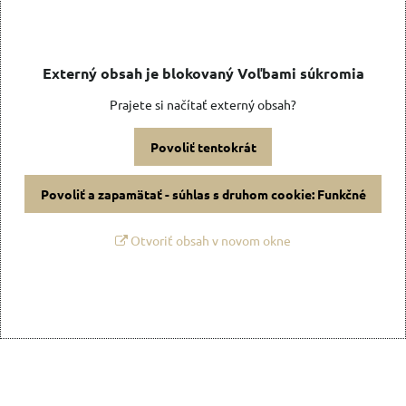
Externý obsah je blokovaný Voľbami súkromia
Prajete si načítať externý obsah?
Povoliť tentokrát
Povoliť a zapamätať - súhlas s druhom cookie: Funkčné
Otvoriť obsah v novom okne