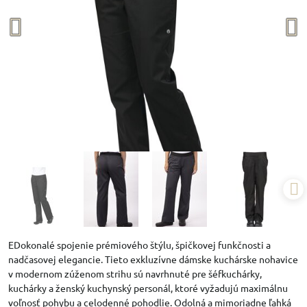
EDokonalé spojenie prémiového štýlu, špičkovej funkčnosti a
nadčasovej elegancie. Tieto exkluzívne dámske kuchárske nohavice
v modernom zúženom strihu sú navrhnuté pre šéfkuchárky,
kuchárky a ženský kuchynský personál, ktoré vyžadujú maximálnu
voľnosť pohybu a celodenné pohodlie. Odolná a mimoriadne ľahká