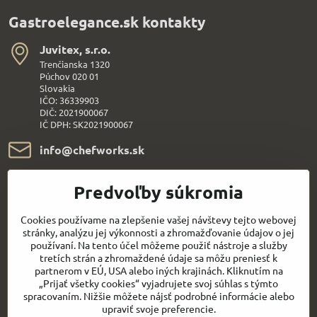
Gastroelegance.sk kontakty
Juvitex, s​.r​.o​.
Trenčianska 1320
Púchov 020 01
Slovakia
IČO: 36339903
DIČ: 2021900067
IČ DPH: SK2021900067
info​@chefworks​.sk
+421 907 172 595
Predvoľby súkromia
Všetko k nákupu
Cookies používame na zlepšenie vašej návštevy tejto webovej
stránky, analýzu jej výkonnosti a zhromažďovanie údajov o jej
používaní. Na tento účel môžeme použiť nástroje a služby
Sledujte naše novinky aj na sieťach:
tretích strán a zhromaždené údaje sa môžu preniesť k
partnerom v EÚ, USA alebo iných krajinách. Kliknutím na
„Prijať všetky cookies“ vyjadrujete svoj súhlas s týmto
Facebook
Youtube
spracovaním. Nižšie môžete nájsť podrobné informácie alebo
upraviť svoje preferencie.