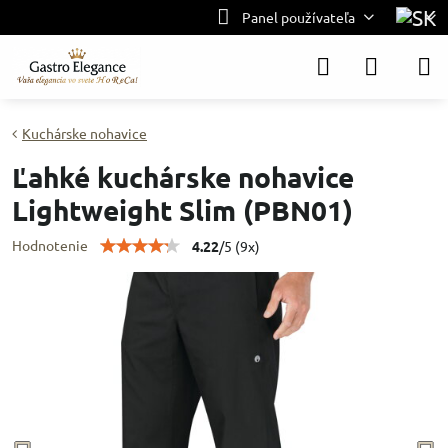
Panel používateľa
Kuchárske nohavice
Ľahké kuchárske nohavice
Lightweight Slim (PBN01)
Hodnotenie
4.22
/
5
(
9
x)