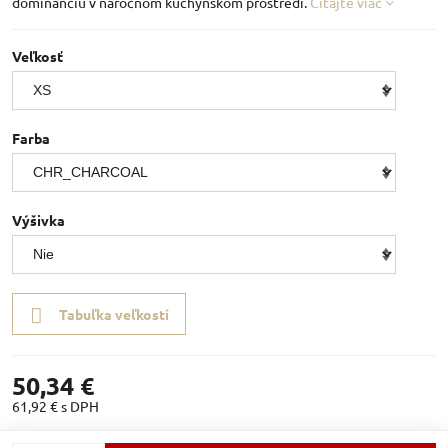
dominanciu v náročnom kuchynskom prostredí.
Čítajte viac
Veľkosť
Farba
Výšivka
Tabuľka veľkostí
50,34 €
61,92 €
s DPH