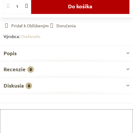
Do košíka
Pridať k Obľúbeným
Doručenia
Výrobca:
Chefworks
Popis
Recenzie
0
Diskusia
0