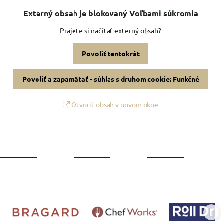
Externý obsah je blokovaný Voľbami súkromia
Prajete si načítať externý obsah?
Povoliť tentokrát
Povoliť a zapamätať - súhlas s druhom cookie: Funkčné
Otvoriť obsah v novom okne