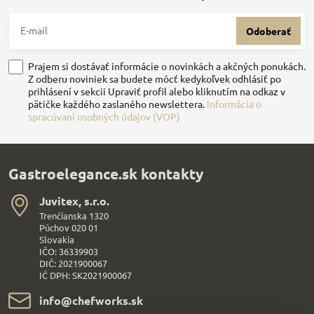
Odoberať
Prajem si dostávať informácie o novinkách a akčných ponukách.
Z odberu noviniek sa budete môcť kedykoľvek odhlásiť po
prihlásení v sekcii Upraviť profil alebo kliknutím na odkaz v
pätičke každého zaslaného newslettera.
Informácia o
spracúvaní osobných údajov (VOP)
Gastroelegance.sk kontakty
Juvitex, s​.r​.o​.
Trenčianska 1320
Púchov 020 01
Slovakia
IČO: 36339903
DIČ: 2021900067
IČ DPH: SK2021900067
info​@chefworks​.sk