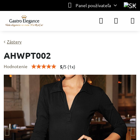
Panel používateľa
Zástery
AHWPT002
Hodnotenie
5
/
5
(
1
x)