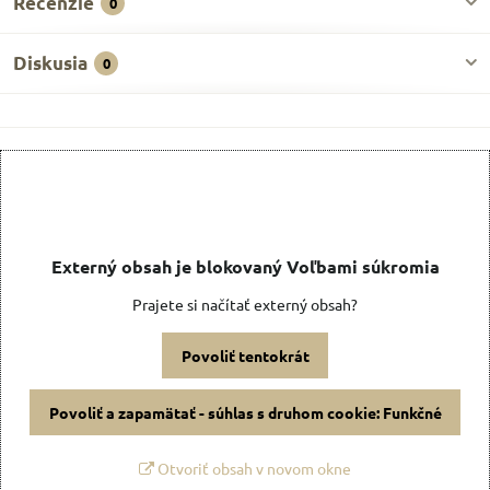
Recenzie
0
Diskusia
0
Externý obsah je blokovaný Voľbami súkromia
Prajete si načítať externý obsah?
Povoliť tentokrát
Povoliť a zapamätať - súhlas s druhom cookie: Funkčné
Otvoriť obsah v novom okne