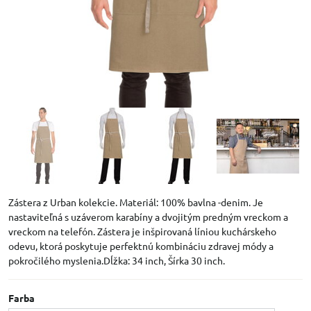
Zástera z Urban kolekcie. Materiál: 100% bavlna -denim. Je
nastaviteľná s uzáverom karabíny a dvojitým predným vreckom a
vreckom na telefón. Zástera je inšpirovaná líniou kuchárskeho
odevu, ktorá poskytuje perfektnú kombináciu zdravej módy a
pokročilého myslenia.Dĺžka: 34 inch, Šírka 30 inch.
Farba