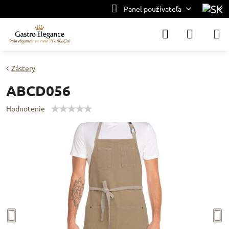
Panel používateľa
Zástery
ABCD056
Hodnotenie