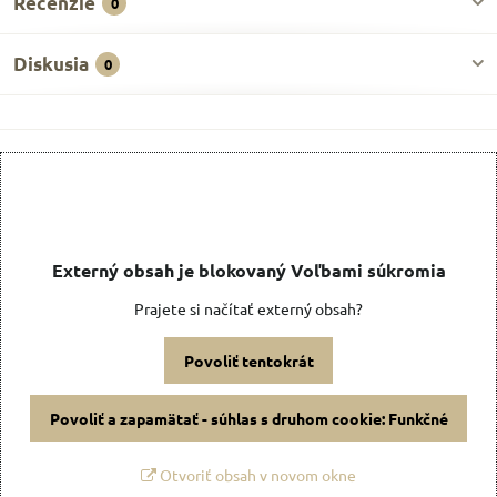
Recenzie
0
Diskusia
0
Externý obsah je blokovaný Voľbami súkromia
Prajete si načítať externý obsah?
Povoliť tentokrát
Povoliť a zapamätať - súhlas s druhom cookie: Funkčné
Otvoriť obsah v novom okne