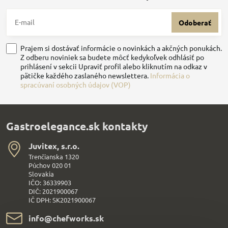
Odoberať
Prajem si dostávať informácie o novinkách a akčných ponukách.
Z odberu noviniek sa budete môcť kedykoľvek odhlásiť po
prihlásení v sekcii Upraviť profil alebo kliknutím na odkaz v
pätičke každého zaslaného newslettera.
Informácia o
spracúvaní osobných údajov (VOP)
Gastroelegance.sk kontakty
Juvitex, s​.r​.o​.
Trenčianska 1320
Púchov 020 01
Slovakia
IČO: 36339903
DIČ: 2021900067
IČ DPH: SK2021900067
info​@chefworks​.sk